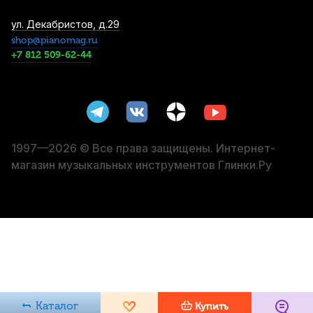
Трость для тенор саксофона Legere
ул. Декабристов, д.29
Signature Series №2,75 пластиковая
shop@pianomag.ru
+7 812 509-62-44
4 590
р.
4 360
р.
Купить
Трости для сопрано саксофона Vandoren
V16 №2,5 (10 шт)
4 600
р.
4 370
р.
Купить
1997—2026 © Все права защищены. Интернет-
магазин музыкальных инструментов Глинки.Ру
Трость для сопрано саксофона Legere
American Cut №2,5 пластиковая
5 360
р.
5 092
р.
Купить
Трость для альт саксофона Vandoren VK1
30 пластиковая
7 000
р.
6 650
р.
Купить
Каталог
Купить