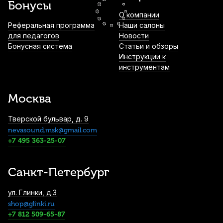
Бонусы
О компании
Трости для сопрано саксофона Rico
Реферальная программа
Наши салоны
Grand Concert Select №3 (10 шт)
для педагогов
Новости
Бонусная система
Статьи и обзоры
2 900
р.
2 755
р.
Купить
Инструкции к
инструментам
Трости для тенор саксофона Rico
Plasticover №2 (5 шт)
Москва
3 000
р.
2 850
р.
Купить
Тверской бульвар, д. 9
nevasound.msk@gmail.com
Трости для тенор саксофона Rico Royal
+7 495 363-25-07
№2,5 (10 шт)
3 900
р.
3 705
р.
Купить
Санкт-Петербург
Трость для баритон саксофона Legere
ул. Глинки, д.3
American Cut №3,25 пластиковая
shop@glinki.ru
4 380
р.
4 161
р.
Купить
+7 812 509-65-87