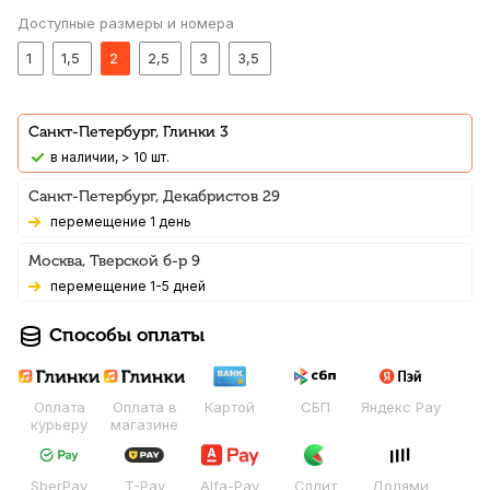
Доступные размеры и номера
1
1,5
2
2,5
3
3,5
Санкт-Петербург, Глинки 3
В наличии, > 10 шт.
Санкт-Петербург, Декабристов 29
Перемещение 1 день
Москва, Тверской б-р 9
Перемещение 1-5 дней
Способы оплаты
Оплата
Оплата в
Картой
СБП
Яндекс Pay
курьеру
магазине
SberPay
T-Pay
Alfa-Pay
Сплит
Долями