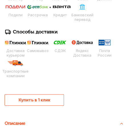
Подели
Рассрочка
Кредит
Банковский
перевод
Способы доставки
Доставка
Самовывоз
СДЭК
Яндекс
Почта
курьером
Доставка
России
Транспортные
компании
Купить в 1 клик
Описание