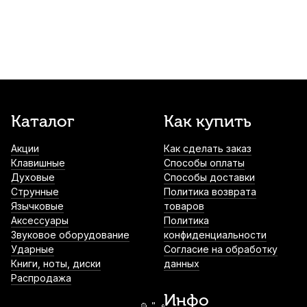
1 300
р.
1 235
р.
Купить
Лигатура для сопрано саксофона Kuno
KL-921 металлическая с колпачком
1 700
р.
1 615
р.
Купить
Каталог
Как купить
Лигатура для тенор саксофона Kuno KL-
908S с колпачком
Акции
Как сделать заказ
1 900
р.
1 805
р.
Купить
Клавишные
Способы оплаты
Духовые
Способы доставки
Струнные
Политика возврата
Трости для альт саксофона Rico
Язычковые
Plasticover №2,5 (5 шт)
товаров
Аксессуары
Политика
2 350
р.
2 232
р.
Купить
Звуковое оборудование
конфиденциальности
Ударные
Согласие на обработку
Книги, ноты, диски
данных
Подставка для альт саксофона Kuno
Распродажа
2 600
р.
2 470
р.
Купить
Инфо