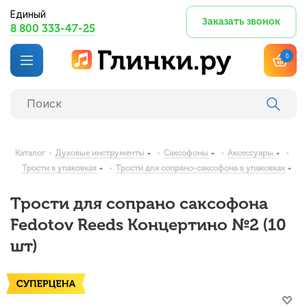
Единый
Заказать звонок
8 800 333-47-25
0
Каталог
-
Духовые инструменты
-
Саксофоны
-
Аксессуары
-
Трости в упаковках
-
Трости для сопрано-саксофона в упаковках
Трости для сопрано саксофона
Fedotov Reeds Концертино №2 (10
шт)