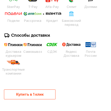
SberPay
T-Pay
Alfa-Pay
Сплит
Долями
Подели
Рассрочка
Кредит
Банковский
перевод
Способы доставки
Доставка
Самовывоз
СДЭК
Яндекс
Почта
курьером
Доставка
России
Транспортные
компании
Купить в 1 клик