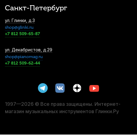
Санкт-Петербург
Подушки для сопрано саксофона Kuno
ул. Глинки, д.3
Advance
shop@glinki.ru
2 360
р.
2 242
р.
Купить
+7 812 509-65-87
Трости для альт саксофона Rico Grand
ул. Декабристов, д.29
Concert Select №4 (10 шт)
shop@pianomag.ru
+7 812 509-62-44
2 900
р.
2 755
р.
Купить
Лигатура для баритон саксофона Rico
никелированная с колпачком
3 450
р.
3 277
р.
Купить
1997—2026 © Все права защищены. Интернет-
магазин музыкальных инструментов Глинки.Ру
Мундштук для альт саксофона Rico
Metalite M5 композитный
4 080
р.
3 876
р.
Купить