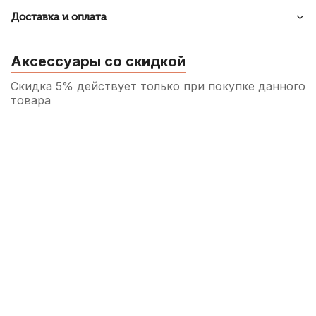
Доставка и оплата
Аксессуары со скидкой
Скидка 5% действует только при покупке данного
товара
Трость для альт саксофона Rico №4
260
р.
247
р.
Купить
Трость для альт саксофона Rico La Voz
Hard
280
р.
266
р.
Купить
Трость для альт саксофона D'Addario
Organic Select Jazz filed №2H