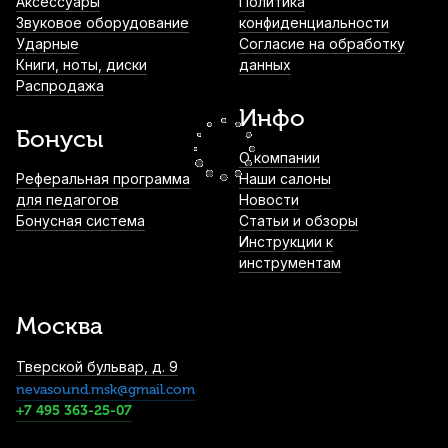
Аксессуары
Политика
1 700
р.
1 615
р.
Купить
Звуковое оборудование
конфиденциальности
Ударные
Согласие на обработку
Книги, ноты, диски
данных
Лигатура для тенор саксофона Rico
Распродажа
RTS1LN-B (HR mpc) никелированная
Инфо
1 830
р.
1 738
р.
Купить
Бонусы
О компании
Лигатура для баритон саксофона Kuno
Реферальная программа
Наши салоны
KL-909M с колпачком
для педагогов
Новости
Бонусная система
Статьи и обзоры
1 900
р.
1 805
р.
Купить
Инструкции к
инструментам
Трости для сопрано саксофона Rico
Plasticover №4 (5 шт)
Москва
1 950
р.
1 852
р.
Купить
Тверской бульвар, д. 9
nevasound.msk@gmail.com
Трости для тенор саксофона Rico Grand
Concert Select №4 (5 шт)
+7 495 363-25-07
2 250
р.
2 137
р.
Купить