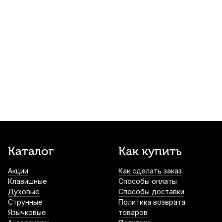
350
р.
332
р.
Купить
Трость для альт саксофона Kuno Basic
№2,5 пластиковая
1 100
р.
1 045
р.
Купить
Трость для баритон саксофона Vandoren
Traditional №5
1 350
р.
1 282
р.
Купить
Ершик для эски альт саксофона Rico
Каталог
Как купить
1 350
р.
1 282
р.
Купить
Акции
Как сделать заказ
Клавишные
Способы оплаты
Духовые
Способы доставки
Лигатура для альт саксофона Kuno 82
Струнные
Политика возврата
Series с колпачком
Язычковые
товаров