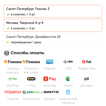
Санкт-Петербург, Глинки 3
В наличии, > 3 шт.
Москва, Тверской б-р 9
В наличии, > 3 шт.
Санкт-Петербург, Декабристов 29
Перемещение 1 день
Способы оплаты
Оплата
Оплата в
Картой
СБП
Яндекс Pay
курьеру
магазине
SberPay
T-Pay
Alfa-Pay
Сплит
Долями
Подели
Рассрочка
Кредит
Банковский
перевод