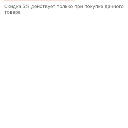
Скидка 5% действует только при покупке данного
товара
Футляр для тростей кларнета, сопрано и
альт саксофона Rico Reedgard Green на 4
трости
710
р.
674
р.
Купить
Футляр для тростей кларнета, сопрано и
альт саксофона Rico Reedgard Black на 4
трости
750
р.
712
р.
Купить
Футляр для тростей кларнета Kuno на 8
тростей, розовый
1 100
р.
1 045
р.
Купить
Футляр для тростей кларнета, сопрано,