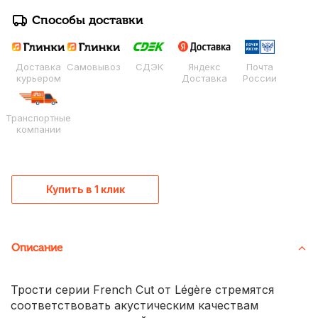
Способы доставки
Доставка
Самовывоз
СДЭК
Яндекс
Почта
курьером
Доставка
России
Транспортные
компании
Купить в 1 клик
Описание
Трости серии French Cut от Légère стремятся
соответствовать акустическим качествам