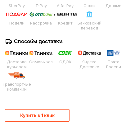
SberPay
T-Pay
Alfa-Pay
Сплит
Долями
Подели
Рассрочка
Кредит
Банковский
перевод
Способы доставки
Доставка
Самовывоз
СДЭК
Яндекс
Почта
курьером
Доставка
России
Транспортные
компании
Купить в 1 клик