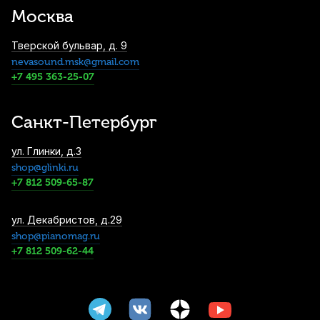
white
Москва
1 160
р.
1 102
р.
Купить
Тверской бульвар, д. 9
nevasound.msk@gmail.com
Аудио кабель Soundking BJJ301-1, джек
+7 495 363-25-07
3.5 - джек 3.5, 1.5 м
1 190
р.
1 130
р.
Купить
Санкт-Петербург
Микрофонная стойка Soundness JX-100B
ул. Глинки, д.3
1 250
р.
1 187
р.
shop@glinki.ru
Купить
+7 812 509-65-87
ул. Декабристов, д.29
Инструментальный кабель Die Hard
shop@pianomag.ru
DHG100LU3, моно джек - моно джек, 3 м
+7 812 509-62-44
1 490
р.
1 415
р.
Купить
Микрофон Behringer XM8500