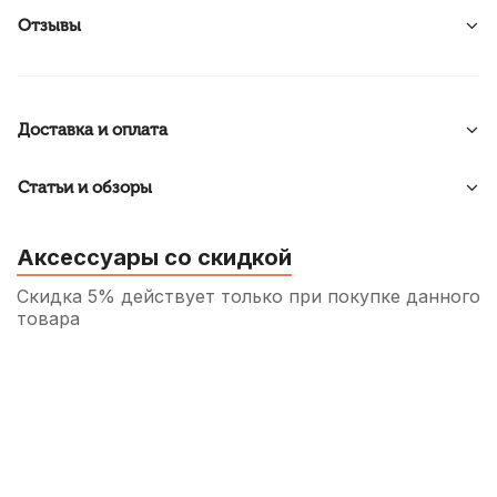
Отзывы
Доставка и оплата
Статьи и обзоры
Аксессуары со скидкой
Скидка 5% действует только при покупке данного
товара
Переходник Soundking CC309-1, джек
(стерео, штекер) 6.3 мм - 1 джек (стерео,
гнездо) 3.5 мм
130
р.
123
р.
Купить