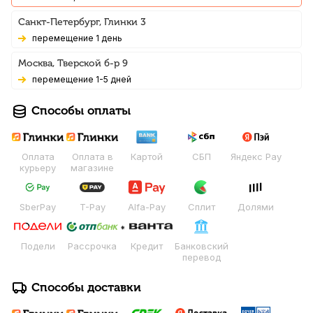
Санкт-Петербург, Глинки 3
Перемещение 1 день
Москва, Тверской б-р 9
Перемещение 1-5 дней
Способы оплаты
Оплата
Оплата в
Картой
СБП
Яндекс Pay
курьеру
магазине
SberPay
T-Pay
Alfa-Pay
Сплит
Долями
Подели
Рассрочка
Кредит
Банковский
перевод
Способы доставки