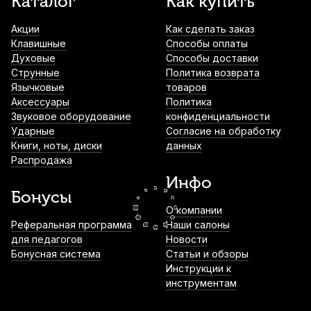
Каталог
Как купить
Кабельный разъем XLR Neutrik NC3MXX
(папа)
Акции
Как сделать заказ
749
р.
712
р.
Купить
Клавишные
Способы оплаты
Духовые
Способы доставки
Струнные
Политика возврата
Микрофонный кабель Soundking BB006-
Язычковые
товаров
5M, джек (штекер) - XLR (гнездо), 5 м
Аксессуары
Политика
780
р.
741
р.
Купить
Звуковое оборудование
конфиденциальности
Ударные
Согласие на обработку
Книги, ноты, диски
данных
Кабель акустический Soundking BUJ002,
Распродажа
Type-C - 3.5мм (гнездо), 0.15 м
Инфо
820
р.
779
р.
Купить
Бонусы
О компании
Реферальная программа
Наши салоны
Микрофонный кабель Soundking BXJ044,
для педагогов
Новости
джек 6.35 (штекер) - XLR (гнездо), 5 м
Бонусная система
Статьи и обзоры
940
р.
893
р.
Купить
Инструкции к
инструментам
Значок на булавке Pickboy Snare drum