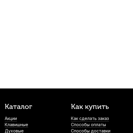
Коммутационный кабель Dunlop MXR
DCP06J, "патч", 15 см
790
р.
750
р.
Купить
Нотный пульт Dekko JR-201 BL
металлический
1 090
р.
1 035
р.
Купить
Камертон вилочный Pianissimo P1200 Ля
(A)
1 100
р.
1 045
р.
Купить
Нотный пульт Dekko JR-201 RD
Каталог
Как купить
металлический
Акции
Как сделать заказ
1 100
р.
1 045
р.
Купить
Клавишные
Способы оплаты
Духовые
Способы доставки