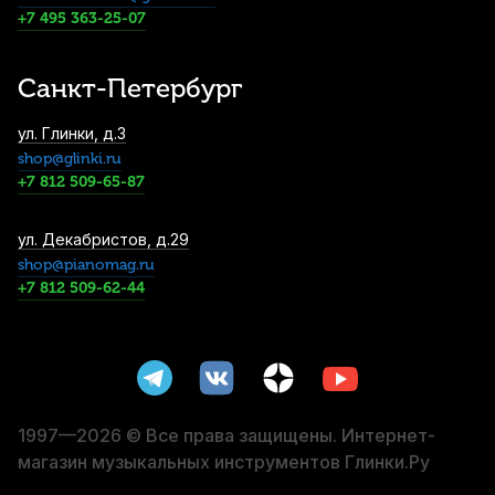
+7 495 363-25-07
2 390
р.
2 270
р.
Купить
Санкт-Петербург
Дирижерская палочка Rohema K-Modell
ул. Глинки, д.3
граб/пробка 390 мм
shop@glinki.ru
3 190
р.
3 030
р.
Купить
+7 812 509-65-87
Дирижерская палочка Rohema Seidel
ул. Декабристов, д.29
граб/пробка 400 мм
shop@pianomag.ru
+7 812 509-62-44
3 490
р.
3 315
р.
Купить
Дирижерская палочка Rohema Bruch
стекловолокно/пробка 350 мм
3 490
р.
3 315
р.
Купить
1997—2026 © Все права защищены. Интернет-
магазин музыкальных инструментов Глинки.Ру
Нотный пульт Soundking DF088
металлический