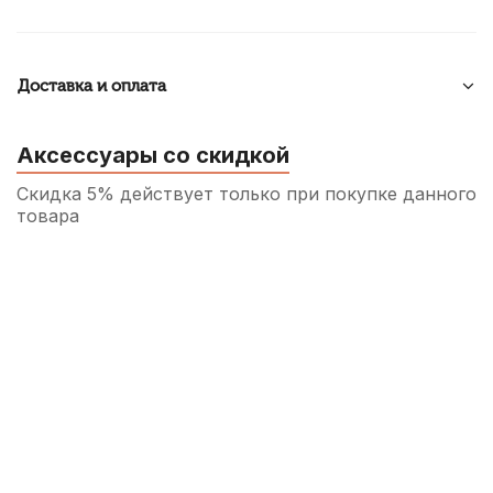
Доставка и оплата
Аксессуары со скидкой
Скидка 5% действует только при покупке данного
товара
Аудио кабель Soundking BB322-3M, джек
3.5 - джек 3.5, 3 м
350
р.
332
р.
Купить
Микрофонный кабель Soundking BB103-
3M, XLR (штекер) - XLR (гнездо), 3 м
520
р.
494
р.
Купить