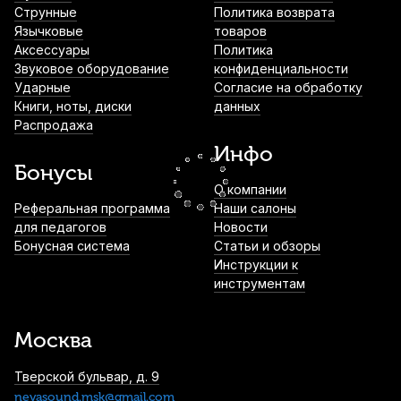
Светильник для нотного пульта Dekko
Струнные
Политика возврата
FL-9030-2
Язычковые
товаров
Аксессуары
Политика
1 590
р.
1 510
р.
Купить
Звуковое оборудование
конфиденциальности
Ударные
Согласие на обработку
Книги, ноты, диски
данных
Метроном механический Solo S-355
Распродажа
Marble пластиковый
Инфо
2 190
р.
2 080
р.
Купить
Бонусы
О компании
Метроном механический Solo S-300
Реферальная программа
Наши салоны
Black пластиковый
для педагогов
Новости
Бонусная система
Статьи и обзоры
2 190
р.
2 080
р.
Купить
Инструкции к
инструментам
Цифровой метроном Solo S-200 White
2 190
р.
2 080
р.
Купить
Москва
Тверской бульвар, д. 9
nevasound.msk@gmail.com
Микрофонная стойка Soundking SD005