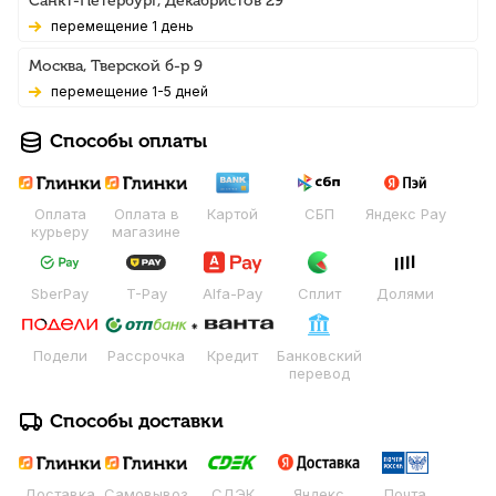
Санкт-Петербург, Декабристов 29
Перемещение 1 день
Москва, Тверской б-р 9
Перемещение 1-5 дней
Способы оплаты
Оплата
Оплата в
Картой
СБП
Яндекс Pay
курьеру
магазине
SberPay
T-Pay
Alfa-Pay
Сплит
Долями
Подели
Рассрочка
Кредит
Банковский
перевод
Способы доставки
Доставка
Самовывоз
СДЭК
Яндекс
Почта