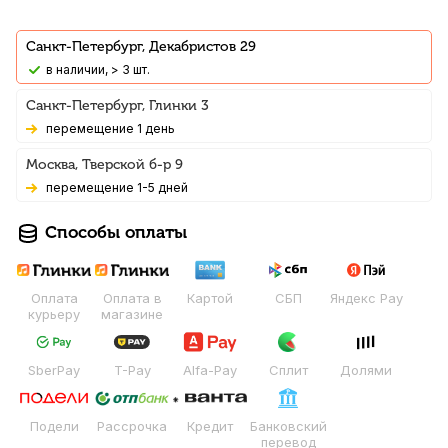
Санкт-Петербург, Декабристов 29
В наличии, > 3 шт.
Санкт-Петербург, Глинки 3
Перемещение 1 день
Москва, Тверской б-р 9
Перемещение 1-5 дней
Способы оплаты
Оплата
Оплата в
Картой
СБП
Яндекс Pay
курьеру
магазине
SberPay
T-Pay
Alfa-Pay
Сплит
Долями
Подели
Рассрочка
Кредит
Банковский
перевод