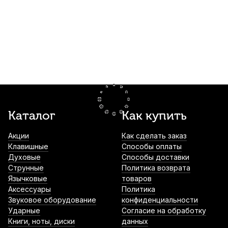
Микрофонный кабель Leem MLI-5, XLR
PW-CT-12 на клипсе
(гнездо) - XLR (штекер), 5 м
2 060
р.
1 957
р.
Купить
1 400
р.
Купить
Музыкальная Шкатулка Rin
Микрофонный кабель Leem MHI-5, джек
2 110
р.
2 004
р.
Купить
(моно) 6.3 мм - XLR (гнездо), 5 м
1 460
р.
Купить
Метроном механический Solo Macaron
Микрофонный кабель Soundking BB103-
Каталог
Как купить
S-320 Green пластиковый
3M, XLR (штекер) - XLR (гнездо), 3 м
2 290
р.
2 175
р.
Купить
Акции
Как сделать заказ
520
р.
Купить
Клавишные
Способы оплаты
Духовые
Способы доставки
Нотный пульт Kuno KM-903
Микрофонный кабель Soundking BB110-
Струнные
Политика возврата
металлический
5M, XLR (штекер) - XLR (гнездо), 5 м
Язычковые
товаров
2 480
р.
2 356
р.
Купить
Аксессуары
Политика
760
р.
Купить
Звуковое оборудование
конфиденциальности
Ударные
Согласие на обработку
Микрофонная стойка Soundking DD049B
Книги, ноты, диски
данных
Микрофонный кабель Leem MLI-7, XLR