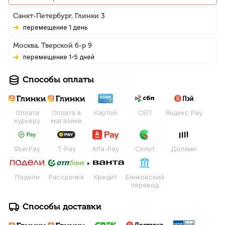
Санкт-Петербург, Глинки 3
Перемещение 1 день
Москва, Тверской б-р 9
Перемещение 1-5 дней
Способы оплаты
Оплата
Оплата в
Картой
СБП
Яндекс Pay
курьеру
магазине
SberPay
T-Pay
Alfa-Pay
Сплит
Долями
Подели
Рассрочка
Кредит
Банковский
перевод
Способы доставки