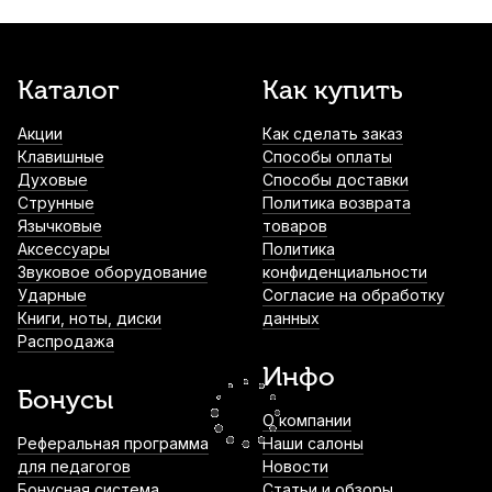
1 190
р.
1 130
р.
Купить
Микрофонный кабель Leem MHI-5, джек
Каталог
Как купить
(моно) 6.3 мм - XLR (гнездо), 5 м
Акции
Как сделать заказ
1 460
р.
1 387
р.
Купить
Клавишные
Способы оплаты
Духовые
Способы доставки
Инструментальный кабель балансный
Струнные
Политика возврата
Shnoor MC226-JSJS-B, джек 6.35 - джек
Язычковые
товаров
6.35, моно, 3 м
Аксессуары
Политика
Звуковое оборудование
конфиденциальности
1 740
р.
1 653
р.
Купить
Ударные
Согласие на обработку
Книги, ноты, диски
данных
Микрофонный кабель Leem MHI-7, джек
Распродажа
(моно) 6.3 мм - XLR (гнездо), 7 м
Инфо
1 790
р.
1 700
р.
Купить
Бонусы
О компании
Камертон вилочный Pianissimo P1201 Ля
Реферальная программа
Наши салоны
(A)
для педагогов
Новости
Бонусная система
Статьи и обзоры