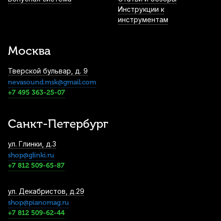
2 200
р.
2 090
р.
Купить
Инструкции к
инструментам
Метроном механический Musedo M-20-
PK пластиковый
Москва
2 980
р.
2 831
р.
Купить
Тверской бульвар, д. 9
nevasound.msk@gmail.com
Микрофон динамический Prodipe TT1
+7 495 363-25-07
Pro Lanen
3 240
р.
3 078
р.
Купить
Санкт-Петербург
Нотный пульт Kuno KM-905
ул. Глинки, д.3
металлический
shop@glinki.ru
3 300
р.
3 135
р.
Купить
+7 812 509-65-87
Дирижерская палочка Rohema Spohr
ул. Декабристов, д.29
граб/клён 365 мм
shop@pianomag.ru
+7 812 509-62-44
3 490
р.
3 315
р.
Купить