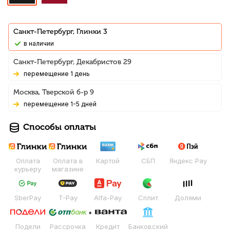
Санкт-Петербург, Глинки 3
В наличии
Санкт-Петербург, Декабристов 29
Перемещение 1 день
Москва, Тверской б-р 9
Перемещение 1-5 дней
Способы оплаты
Оплата
Оплата в
Картой
СБП
Яндекс Pay
курьеру
магазине
SberPay
T-Pay
Alfa-Pay
Сплит
Долями
Подели
Рассрочка
Кредит
Банковский