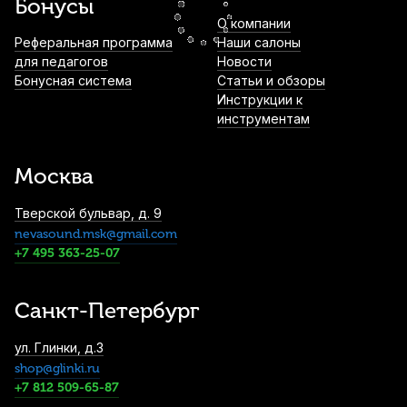
Бонусы
О компании
Инструментальный кабель Soundking
Реферальная программа
Наши салоны
BC343-5M, джек - джек, угловые
для педагогов
Новости
коннекторы, 5 м
Бонусная система
Статьи и обзоры
Инструкции к
680
р.
646
р.
Купить
инструментам
Нотный пульт Dekko JR-201 RD
металлический
Москва
1 100
р.
1 045
р.
Купить
Тверской бульвар, д. 9
nevasound.msk@gmail.com
Тюнер Planet Waves Eclipse PW-CT-17RD,
+7 495 363-25-07
красный
1 450
р.
1 377
р.
Купить
Санкт-Петербург
Тюнер Planet Waves Eclipse PW-CT-17BU
ул. Глинки, д.3
1 450
р.
1 377
р.
Купить
shop@glinki.ru
+7 812 509-65-87