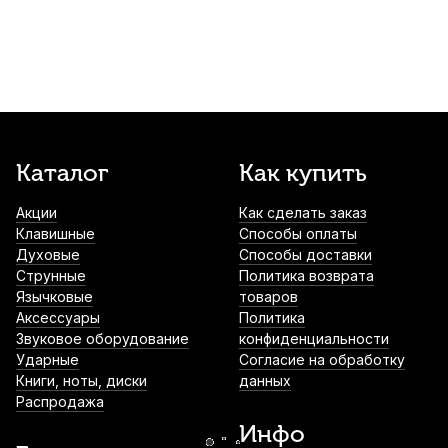
Купить
Аудио кабель Soundking BB317-3M, джек
3,5 (стерео) - 2X джек 6,3 (моно), 3 м
540
р.
513
р.
Купить
Держатель для микрофона Konig &
Каталог
Как купить
Meyer 85050
Акции
Как сделать заказ
600
р.
570
р.
Купить
Клавишные
Способы оплаты
Духовые
Способы доставки
Микрофонный кабель Soundking BB103-
Струнные
Политика возврата
6M, XLR (штекер) - XLR (гнездо), 6 м
Язычковые
товаров
Аксессуары
Политика
630
р.
598
р.
Купить
Звуковое оборудование
конфиденциальности
Ударные
Согласие на обработку
Книги, ноты, диски
данных
Микрофонный кабель Soundking BB103-
Распродажа
5M, XLR (штекер) - XLR (гнездо), 5 м
Инфо
640
р.
608
р.
Купить