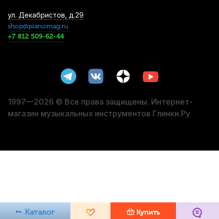
Метроном механический Solo S-350 Blue
ул. Декабристов, д.29
пластиковый
shop@pianomag.ru
+7 812 509-62-44
1 800
р.
1 710
р.
Купить
Тюнер Planet Waves NS Micro Headstock
PW-CT-12 на клипсе
2 060
р.
1 957
р.
Купить
1997—2026 © Все права защищены. Интернет-
магазин музыкальных инструментов Глинки.Ру
Цифровой метроном Solo S-200 Purple
2 190
р.
2 080
р.
Купить
Микрофонная стойка Soundking DD049B
2 540
р.
2 413
р.
Купить
Каталог
Купить