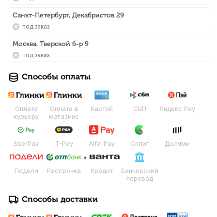
Санкт-Петербург, Декабристов 29
Под заказ
Москва, Тверской б-р 9
Под заказ
Способы оплаты
Оплата
Оплата в
Картой
СБП
Яндекс Pay
курьеру
магазине
SberPay
T-Pay
Alfa-Pay
Сплит
Долями
Подели
Рассрочка
Кредит
Банковский
перевод
Способы доставки