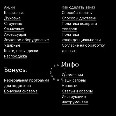
5B Wood Tip (2 шт)
Акции
Как сделать заказ
900
р.
855
р.
Купить
Клавишные
Способы оплаты
Духовые
Способы доставки
Палочки для ксилофона Fleet XM-09 (2
Струнные
Политика возврата
шт)
Язычковые
товаров
Аксессуары
Политика
920
р.
874
р.
Купить
Звуковое оборудование
конфиденциальности
Ударные
Согласие на обработку
Книги, ноты, диски
данных
Чехол для барабанных палочек Mazurka
Распродажа
MCBP
Инфо
1 000
р.
950
р.
Купить
Бонусы
О компании
Демпферы гелевые для ударных
Реферальная программа
Наши салоны
инструментов Cookiegel синий (6 шт)
для педагогов
Новости
Бонусная система
Статьи и обзоры
1 050
р.
997
р.
Купить
Инструкции к
инструментам
Демпферы гелевые для ударных
инструментов Cookiegel зеленый (6 шт)