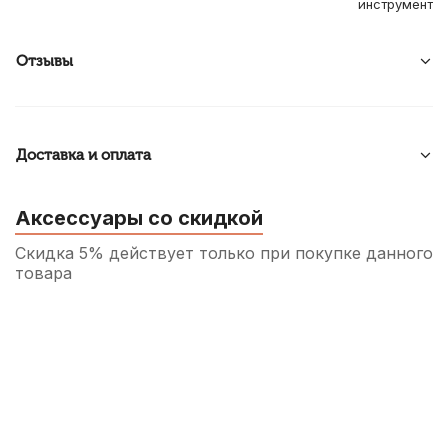
инструмент
Отзывы
Доставка и оплата
Аксессуары со скидкой
Скидка 5% действует только при покупке данного
товара
Чехол для барабанных палочек Lutner
ЛЧБРП1
360
р.
342
р.
Купить
Пэд тренировочный Fleet FLT-PP-6(S)