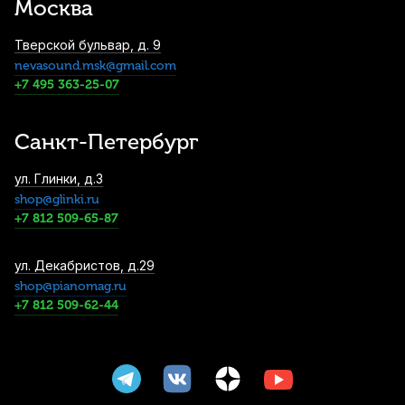
Москва
1 050
р.
997
р.
Купить
Тверской бульвар, д. 9
nevasound.msk@gmail.com
Барабанные палочки Arborea 5A Genuine
Hickory (2 шт)
+7 495 363-25-07
1 250
р.
1 187
р.
Купить
Санкт-Петербург
Барабанные палочки Arborea 5B Genuine
ул. Глинки, д.3
Hickory (2 шт)
shop@glinki.ru
1 250
р.
1 187
р.
Купить
+7 812 509-65-87
Пэд тренировочный Flight FPAD-8
ул. Декабристов, д.29
shop@pianomag.ru
1 400
р.
1 330
р.
Купить
+7 812 509-62-44
Барабанные палочки Cookie Pad 5B (2
шт)
1 800
р.
1 710
р.
Купить