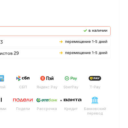
В наличии
Перемещение 1-5 дней
 3
Перемещение 1-5 дней
истов 29
той
СБП
Яндекс Pay
SberPay
T-Pay
ями
Подели
Рассрочка
Кредит
Банковский
перевод