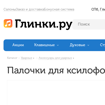
СПб,
Гл
Салоны
Заказ и доставка
Бонусная система
Акции
Клавишные
Духовые
Ст
Каталог
-
Ударные
-
Аксессуары для ударных
Палочки для ксилофон