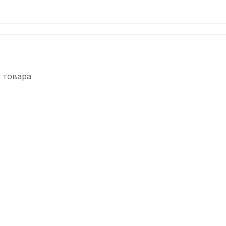
 товара
-5%
-5%
Барабанные палочки Arborea 7A Hickory (2 шт)
Барабанные па
В наличии