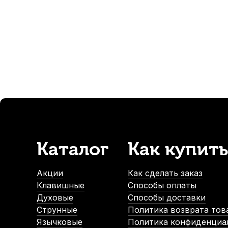
560
р.
532
р.
-5%
Каталог
Как купить
Барабанные палочки Flight FDS-5B American Hickory (2 шт)
В наличии, > 3 шт.
Акции
Как сделать заказ
840
р.
Клавишные
Способы оплаты
798
р.
Духовые
Способы доставки
Струнные
Политика возврата тов
Язычковые
Политика конфиденциа