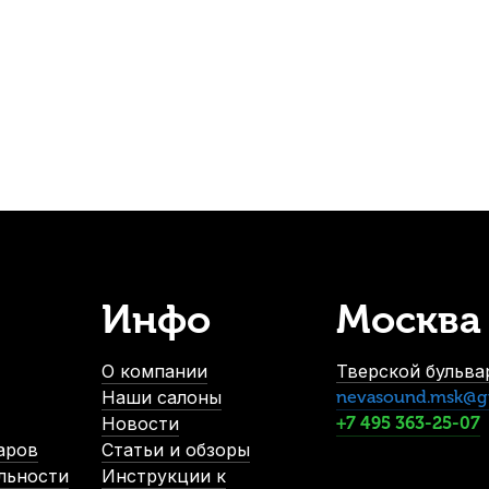
760
р.
722
р.
-5%
СУПЕРЦЕНА
Инфо
Москва
Барабанные палочки Promark L.A. Special 5B Wood Tip (2 шт)
В наличии, > 3 шт.
О компании
Тверской бульвар
900
р.
Наши салоны
nevasound.msk@g
855
р.
Новости
+7 495 363-25-07
аров
Статьи и обзоры
льности
Инструкции к