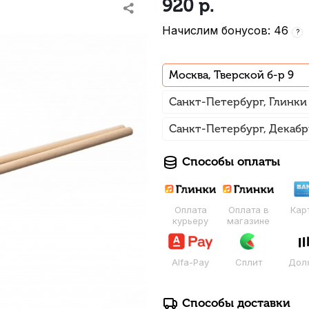
920
р.
Начислим бонусов: 46
?
Москва, Тверской б-р 9
Санкт-Петербург, Глинки
Санкт-Петербург, Декабр
Способы оплаты
Оплата
Оплата в
Кар
курьеру
магазине
Alfa-Pay
Сплит
Дол
Способы доставки