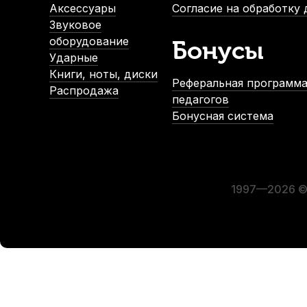
-5%
Аксессуары
Согласие на обработку
Звуковое
оборудование
Бонусы
Ударные
Книги, ноты, диски
Реферальная программа
Распродажа
педагогов
Бонусная система
Демпферы гелевые для ударных инструментов Cookiegel 
В наличии
1 050
р.
997
р.
1997—2026 © 
-5%