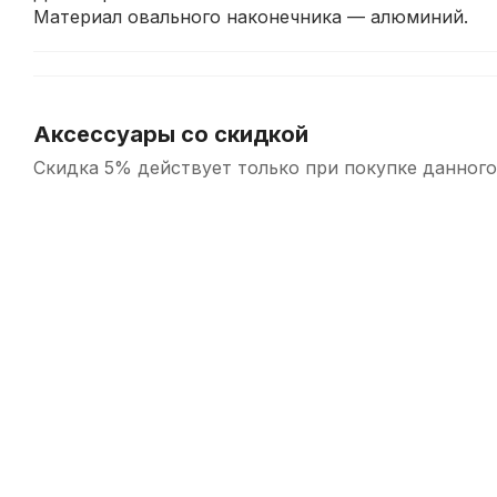
Материал овального наконечника — алюминий.
Аксессуары со скидкой
Скидка 5% действует только при покупке данного
-5%
Барабанные палочки Arborea 5B China Hickory (2 шт)
В наличии, > 3 шт.