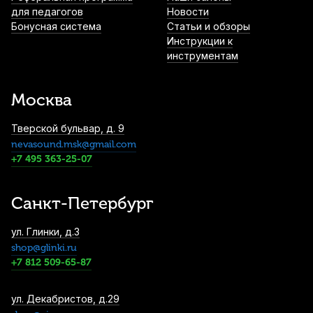
Carbon Fiber 1/2
для педагогов
Новости
Бонусная система
Статьи и обзоры
4 300
р.
4 085
р.
Купить
Инструкции к
инструментам
Струна для скрипки Pirastro Evah Pirazzi
419221 Ля (A)
Москва
4 330
р.
4 113
р.
Купить
Тверской бульвар, д. 9
nevasound.msk@gmail.com
Струны для скрипки Quinta Medium 3/4
(4 шт)
+7 495 363-25-07
4 900
р.
4 655
р.
Купить
Санкт-Петербург
Футляр для скрипки Artemis DVC-1 3/4
ул. Глинки, д.3
5 180
р.
4 921
р.
Купить
shop@glinki.ru
+7 812 509-65-87
Смычок для скрипки Stefan Poladic 12
ул. Декабристов, д.29
Sappanwood 4/4