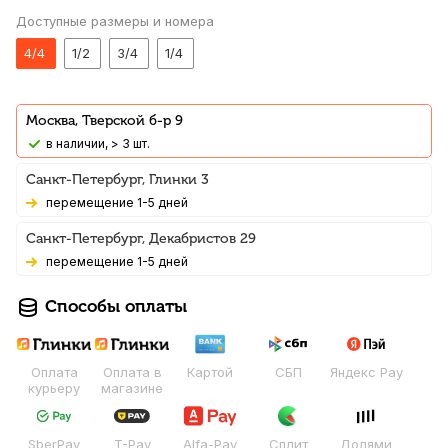
Доступные размеры и номера
4/4
1/2
3/4
1/4
Москва, Тверской б-р 9
В наличии, > 3 шт.
Санкт-Петербург, Глинки 3
Перемещение 1-5 дней
Санкт-Петербург, Декабристов 29
Перемещение 1-5 дней
Способы оплаты
Оплата
Оплата в
Картой
СБП
Яндекс Pay
курьеру
магазине
SberPay
T-Pay
Alfa-Pay
Сплит
Долями