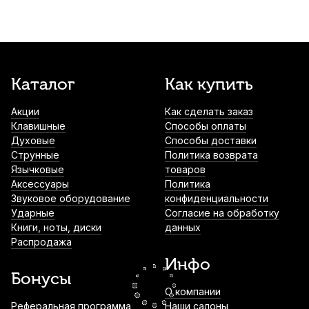
Струна для скрипки Quinta Medium Соль
(G)
1 640
р.
1 558
р.
Купить
Струна для скрипки Pirastro Chromcor
Каталог
Как купить
319460 Соль (G) 1/4-1/8
Акции
Как сделать заказ
1 980
р.
1 881
р.
Купить
Клавишные
Способы оплаты
Духовые
Способы доставки
Смычок для скрипки Karl Heinlich HVB-
Струнные
Политика возврата
24A 1/2
Язычковые
товаров
Аксессуары
Политика
2 920
р.
2 774
р.
Купить
Звуковое оборудование
конфиденциальности
Ударные
Согласие на обработку
Книги, ноты, диски
данных
Струна для скрипки Larsen Virtuoso
Распродажа
Medium Ре (D)
Инфо
3 690
р.
3 505
р.
Купить
Бонусы
О компании
Смычок для скрипки Stefan Poladic 11
Реферальная программа
Наши салоны