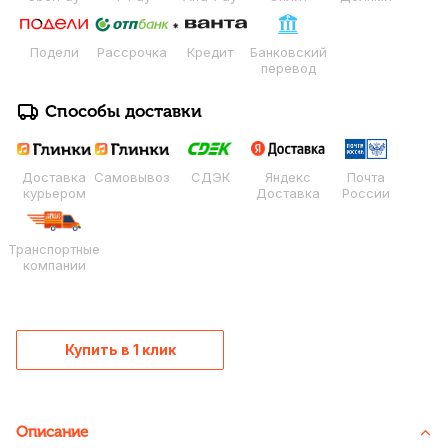
Подели
Рассрочка
Кредит
Банковский
перевод
Способы доставки
Доставка
Самовывоз
СДЭК
Яндекс
Почта
курьером
Доставка
России
Транспортные
компании
Купить в 1 клик
Описание