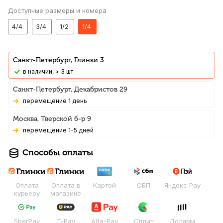
Доступные размеры и номера
4/4
3/4
1/2
1/4
Санкт-Петербург, Глинки 3
В наличии, > 3 шт.
Санкт-Петербург, Декабристов 29
Перемещение 1 день
Москва, Тверской б-р 9
Перемещение 1-5 дней
Способы оплаты
Оплата
Оплата в
Картой
СБП
Яндекс Pay
курьеру
магазине
SberPay
T-Pay
Alfa-Pay
Сплит
Долями