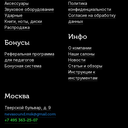
2 260
р.
2 147
р.
Купить
Аксессуары
Политика
Звуковое оборудование
конфиденциальности
Ударные
Согласие на обработку
Струнодержатель для скрипки Wittner
Книги, ноты, диски
данных
915141 1/4
Распродажа
2 850
р.
2 707
р.
Купить
Инфо
Бонусы
О компании
Смычок для скрипки Karl Heinlich HVB-
Реферальная программа
24A 1/4
Наши салоны
для педагогов
Новости
3 050
р.
2 897
р.
Купить
Бонусная система
Статьи и обзоры
Инструкции к
инструментам
Смычок для скрипки Cremona CVB-726
3/4
3 050
р.
2 897
р.
Купить
Москва
Тверской бульвар, д. 9
Струны для скрипки Thomastik Vision
nevasound.msk@gmail.com
Solo VIS100 (4 шт)
+7 495 363-25-07
8 930
р.
8 483
р.
Купить