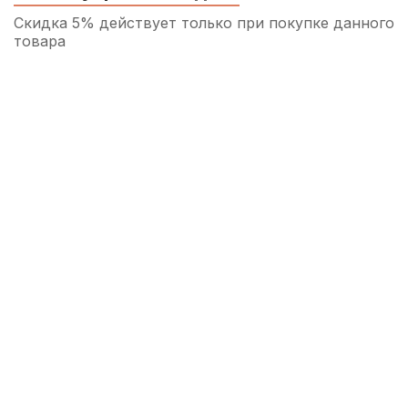
Скидка 5% действует только при покупке данного
товара
Подставка для струн скрипки Mirra 1/4
70
р.
66
р.
Купить
Пуговица для скрипки Acura VE-E2A311
120
р.
114
р.
Купить
Крепление для мостика скрипки Kapaier
KPE NO.390A
820
р.
779
р.
Купить
Мостик для скрипки Kapaier KPE NO.620