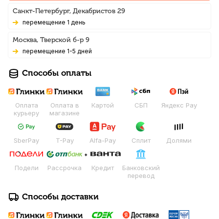
Санкт-Петербург, Декабристов 29
Перемещение 1 день
Москва, Тверской б-р 9
Перемещение 1-5 дней
Способы оплаты
Оплата
Оплата в
Картой
СБП
Яндекс Pay
курьеру
магазине
SberPay
T-Pay
Alfa-Pay
Сплит
Долями
Подели
Рассрочка
Кредит
Банковский
перевод
Способы доставки