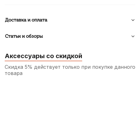
Доставка и оплата
Статьи и обзоры
Аксессуары со скидкой
Скидка 5% действует только при покупке данного
товара
Подставка для струн скрипки Antonio
Lavazza 4/4
80
р.
76
р.
Купить
Подставка для струн скрипки Aubert
Mirecourt 1/2