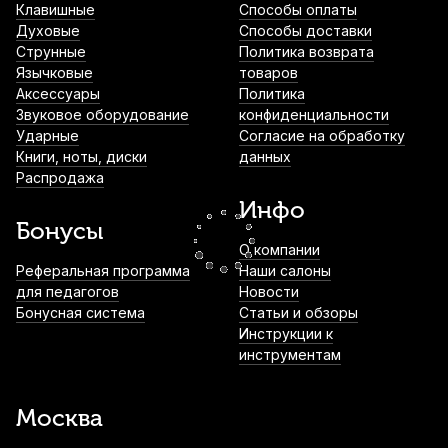
Клавишные
Способы оплаты
Духовые
Способы доставки
Мостик для скрипки Stefan Poladic 20
Струнные
Политика возврата
Wood 4/4-3/4
Язычковые
товаров
Аксессуары
Политика
1 500
р.
1 425
р.
Купить
Звуковое оборудование
конфиденциальности
Ударные
Согласие на обработку
Книги, ноты, диски
данных
Струна для скрипки Quinta Medium Ре
Распродажа
(D) 3/4
Инфо
1 530
р.
1 453
р.
Купить
Бонусы
О компании
Смычок для скрипки Artemis YBB-V6 1/2
Реферальная программа
Наши салоны
для педагогов
Новости
1 890
р.
1 795
р.
Купить
Бонусная система
Статьи и обзоры
Инструкции к
инструментам
Струна для скрипки Pirastro Chromcor
319460 Соль (G) 1/4-1/8
Москва
1 980
р.
1 881
р.
Купить