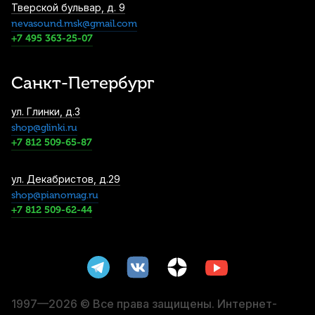
Тверской бульвар, д. 9
nevasound.msk@gmail.com
Чехол для скрипки АМС Ск4/4-1
+7 495 363-25-07
2 120
р.
2 014
р.
Купить
Санкт-Петербург
Струнодержатель для скрипки Wittner
ул. Глинки, д.3
918131 1/2
shop@glinki.ru
2 850
р.
2 707
р.
Купить
+7 812 509-65-87
Смычок для скрипки Artemis YBB-V8W
ул. Декабристов, д.29
4/4
shop@pianomag.ru
+7 812 509-62-44
4 050
р.
3 847
р.
Купить
Мостик для скрипки Wolf Forte Secondo
SR24 1/2-1/4
4 570
р.
4 341
р.
Купить
1997—2026 © Все права защищены. Интернет-