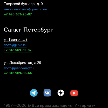
Тверской бульвар, д. 9
nevasound.msk@gmail.com
Подушка для скрипки GelRest Micro MC-E
+7 495 363-25-07
4 650
р.
4 417
р.
Купить
Санкт-Петербург
Струны для скрипки Pirastro Chromcor
ул. Глинки, д.3
319040 3/4-1/2 (4 шт)
shop@glinki.ru
5 280
р.
5 016
р.
Купить
+7 812 509-65-87
Струны для скрипки Quinta Leader 4/4 (4
ул. Декабристов, д.29
шт)
shop@pianomag.ru
+7 812 509-62-44
6 500
р.
6 175
р.
Купить
Струны для скрипки Thomastik
Superflexible 15A (4 шт)
6 860
р.
6 517
р.
Купить
1997—2026 © Все права защищены. Интернет-