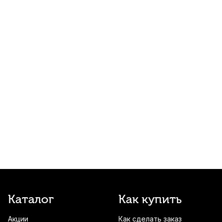
1 500
р.
1 425
р.
Купить
Корректор постановки пальцев на
смычке Kapaier KPE NO.515
1 890
р.
1 795
р.
Купить
Смычок для скрипки Stefan Poladic 88
Brazilwood 1/2
2 200
р.
2 090
р.
Купить
Смычок для скрипки Gewa Student RS 1/4
2 600
р.
2 470
р.
Купить
Струнодержатель для скрипки Wittner
Каталог
Как купить
915151 1/8
Акции
Как сделать заказ
2 850
р.
2 707
р.
Купить