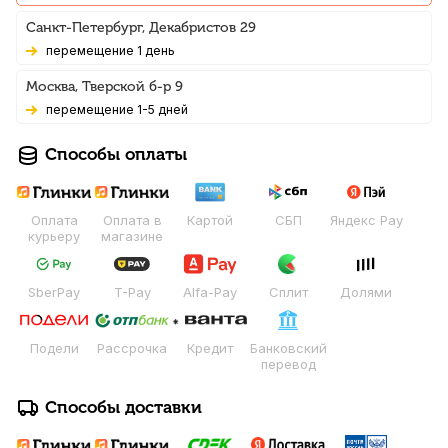
Санкт-Петербург, Декабристов 29
Перемещение 1 день
Москва, Тверской б-р 9
Перемещение 1-5 дней
Способы оплаты
Оплата
Оплата в
Картой
СБП
Яндекс Pay
курьеру
магазине
SberPay
T-Pay
Alfa-Pay
Сплит
Долями
Подели
Рассрочка
Кредит
Банковский
перевод
Способы доставки