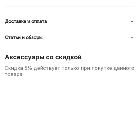
Доставка и оплата
Статьи и обзоры
Аксессуары со скидкой
Скидка 5% действует только при покупке данного
товара
Колок для скрипки Acura Heart VP-
E1D421 черное дерево 4/4
400
р.
380
р.
Купить
Мостик для скрипки Stefan Poladic 20
Wood 4/4-3/4