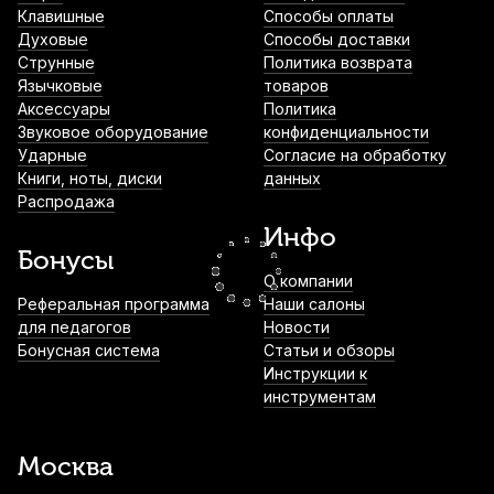
Клавишные
Способы оплаты
Духовые
Способы доставки
Смычок для скрипки Cremona CVB-726
Струнные
Политика возврата
4/4
Язычковые
товаров
Аксессуары
Политика
3 050
р.
2 897
р.
Купить
Звуковое оборудование
конфиденциальности
Ударные
Согласие на обработку
Книги, ноты, диски
данных
Смычок для скрипки Cremona CVB-731
Распродажа
1/4
Инфо
3 100
р.
2 945
р.
Купить
Бонусы
О компании
Струна для скрипки Thomastik Spirocore
Реферальная программа
Наши салоны
S16 Соль (G)
для педагогов
Новости
Бонусная система
Статьи и обзоры
3 140
р.
2 983
р.
Купить
Инструкции к
инструментам
Футляр для скрипки Foix FVC41 1/2
4 150
р.
3 942
р.
Купить
Москва