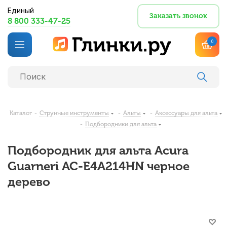
Единый
Заказать звонок
8 800 333-47-25
0
Каталог
-
Струнные инструменты
-
Альты
-
Аксессуары для альта
-
Подбородники для альта
Подбородник для альта Acura
Guarneri AC-E4A214HN черное
дерево