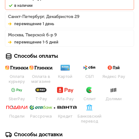
В наличии
Санкт-Петербург, Декабристов 29
Перемещение 1 день
Москва, Тверской б-р 9
Перемещение 1-5 дней
Способы оплаты
Оплата
Оплата в
Картой
СБП
Яндекс Pay
курьеру
магазине
SberPay
T-Pay
Alfa-Pay
Сплит
Долями
Подели
Рассрочка
Кредит
Банковский
перевод
Способы доставки