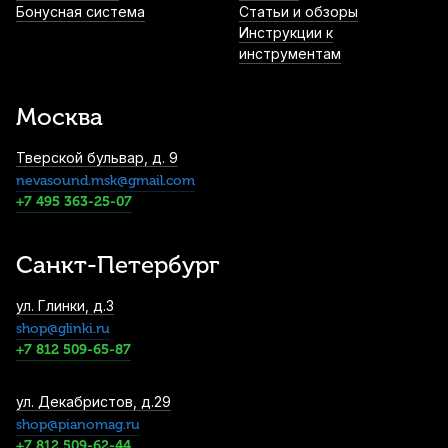
Бонусная система
Статьи и обзоры
Инструкции к
инструментам
Мостик для альта Wolf Forte Secondo
SR20
Москва
4 890
р.
4 645
р.
Купить
Тверской бульвар, д. 9
nevasound.msk@gmail.com
Струны для альта Pirastro Tonica 422021
(4 шт)
+7 495 363-25-07
7 600
р.
7 220
р.
Купить
Санкт-Петербург
Смычок для альта Hora Student AA100
ул. Глинки, д.3
9 700
р.
9 215
р.
Купить
shop@glinki.ru
+7 812 509-65-87
Струны для альта Quinta (4 шт)
ул. Декабристов, д.29
shop@pianomag.ru
10 500
р.
9 975
р.
Купить
+7 812 509-62-44