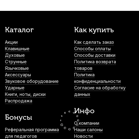
черное дерево 4/4
1 270
р.
1 206
р.
Купить
Струна для альта Thomastik Belcanto
Каталог
Как купить
BC21 Ля (A)
Акции
Как сделать заказ
1 430
р.
1 358
р.
Купить
Клавишные
Способы оплаты
Духовые
Способы доставки
Струна для альта Quinta Medium Соль (G)
Струнные
Политика возврата
Язычковые
товаров
1 640
р.
1 558
р.
Купить
Аксессуары
Политика
Звуковое оборудование
конфиденциальности
Ударные
Согласие на обработку
Книги, ноты, диски
данных
Подбородник для альта Acura Guarneri
Распродажа
AC-E4A214HN черное дерево
Инфо
2 790
р.
2 650
р.
Купить
Бонусы
О компании
Смычок для альта Hans Klein HKVAB-155
Реферальная программа
Наши салоны
для педагогов
Новости
3 000
р.
2 850
р.
Купить