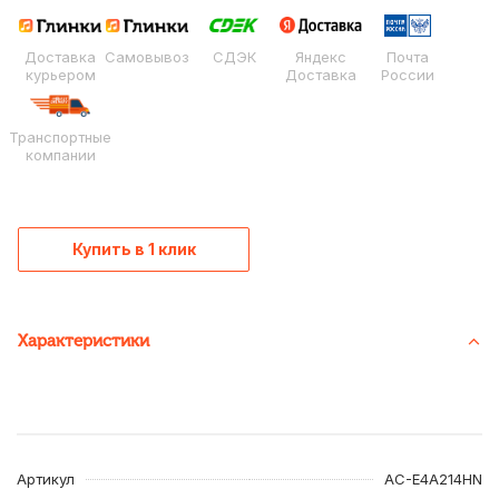
Доставка
Самовывоз
СДЭК
Яндекс
Почта
курьером
Доставка
России
Транспортные
компании
Купить в 1 клик
Характеристики
Артикул
AC-E4A214HN