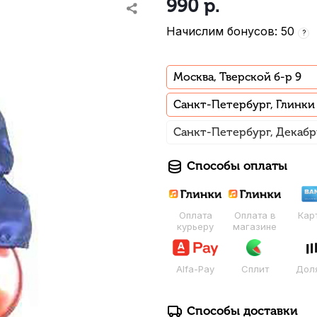
990
р.
Начислим бонусов: 50
?
Москва, Тверской б-р 9
Санкт-Петербург, Глинки
Санкт-Петербург, Декабр
Способы оплаты
Оплата
Оплата в
Кар
курьеру
магазине
Alfa-Pay
Сплит
Дол
Способы доставки