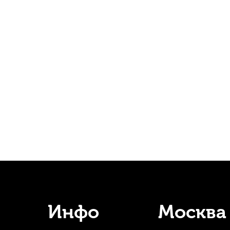
ковый
Подбородник для альта WBO Guarneri черное дерево 4
В наличии
1 270
р.
1 206
р.
-5%
Инфо
Москва
astik Spirocore S18 Ля (A)
Струнодержатель для альта Wittne