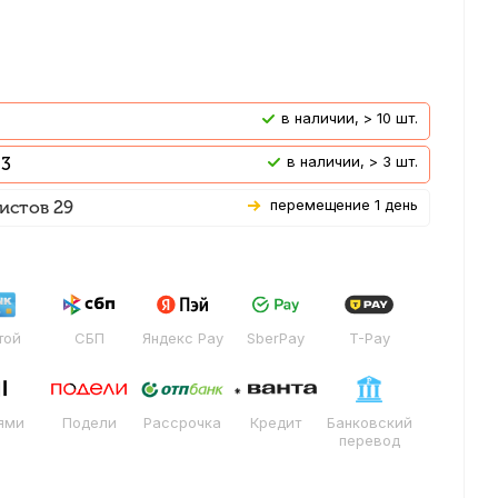
В наличии, > 10 шт.
В наличии, > 3 шт.
 3
Перемещение 1 день
истов 29
той
СБП
Яндекс Pay
SberPay
T-Pay
ями
Подели
Рассрочка
Кредит
Банковский
перевод