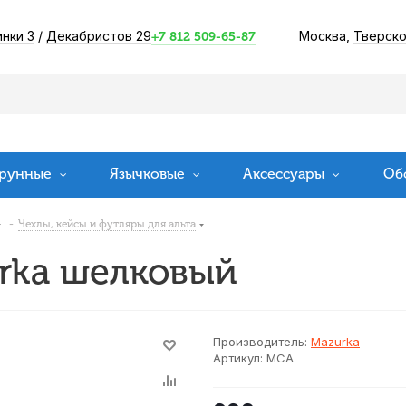
инки 3
/
Декабристов 29
Москва,
Тверско
+7 812 509-65-87
рунные
Язычковые
Аксессуары
Об
-
Чехлы, кейсы и футляры для альта
urka шелковый
Производитель:
Mazurka
Артикул:
MCA