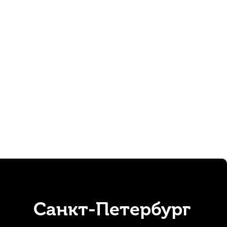
/4
Струна для альта Thomastik Belcanto BC21 Ля (A)
В наличии
1 430
р.
1 358
р.
Санкт-Петербург
r 916151 115 мм