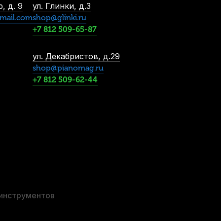
, д. 9
ул. Глинки, д.3
mail.com
shop@glinki.ru
+7 812 509-65-87
ул. Декабристов, д.29
-5%
shop@pianomag.ru
+7 812 509-62-44
труна для альта Thomastik Superflexible 22 До (C)
В наличии
2 540
р.
2 413
р.
 инструментов