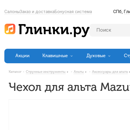
СПб,
Гл
Салоны
Заказ и доставка
Бонусная система
Акции
Клавишные
Духовые
Ст
Каталог
-
Струнные инструменты
-
Альты
-
Аксессуары для альта
Чехол для альта Maz