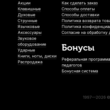
В наличии
В на
Акции
Как сделать заказ
1 870
р.
2 
Клавишные
Способы оплаты
1 776
р.
1
Духовые
Способы доставки
Струнные
Политика возврата тов
Язычковые
Политика конфиденциа
-5%
Аксессуары
Согласие на обработку
Звуковое
оборудование
Бонусы
Ударные
Книги, ноты, диски
Реферальная программа
Распродажа
педагогов
Бонусная система
Подбородник для альта Acura Teka AC-E4A912SG черное д
В наличии
2 300
р.
2 185
р.
1997—2026 © 