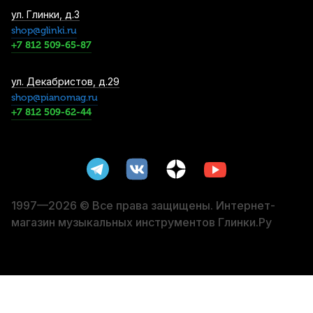
Пробка для альт саксофона Kuno
ул. Глинки, д.3
54,3*35,5 толщина 1,7 мм
shop@glinki.ru
+7 812 509-65-87
1 950
р.
1 852
р.
Купить
ул. Декабристов, д.29
Пробка для тенор саксофона Kuno
shop@pianomag.ru
57,2*37,3 толщина 1,6 мм
+7 812 509-62-44
1 950
р.
1 852
р.
Купить
Лира для трубы, тромбона и
флюгельгорна Brahner SDMS-595N
1 970
р.
1 871
р.
Купить
1997—2026 © Все права защищены. Интернет-
магазин музыкальных инструментов Глинки.Ру
Смазка для кулисы тромбона Yamaha
YAC-1021P
2 220
р.
2 109
р.
Купить