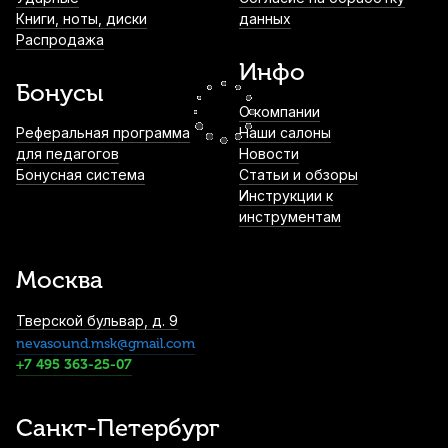
Книги, ноты, диски
данных
Средство для чистки и полировки
Распродажа
серебряных поверхностей духовых
Инфо
Record 250 ml
Бонусы
1 610
р.
1 529
р.
Купить
О компании
Реферальная программа
Наши салоны
Смазка для крон медных духовых F.BRASS
для педагогов
Новости
1 720
р.
1 634
р.
Купить
Бонусная система
Статьи и обзоры
Инструкции к
инструментам
Масло J. Meinlschmidt Bearing & Linkage
Oil Synthetic №13.5
Москва
1 950
р.
1 852
р.
Купить
Тверской бульвар, д. 9
nevasound.msk@gmail.com
Пробка для сопрано саксофона Kuno
+7 495 363-25-07
49,6*37,1 толщина 1,6 мм
1 950
р.
1 852
р.
Купить
Санкт-Петербург