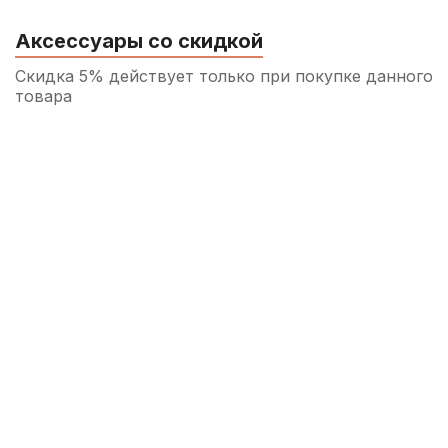
Аксессуары со скидкой
Скидка 5% действует только при покупке данного
товара
Пружины игольчатые для ремонта
духовых инструментов Kuno 1,2 мм (5
шт)
250
р.
237
р.
Купить
Пружины игольчатые для ремонта
духовых инструментов Kuno 0,8 мм (5
шт)
250
р.
237
р.
Купить
Масло для помповых и роторных
механизмов медных духовых Kuno
Liquid Oil Light