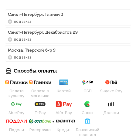
Санкт-Петербург, Глинки 3
Под заказ
Санкт-Петербург, Декабристов 29
Под заказ
Москва, Тверской б-р 9
Под заказ
Способы оплаты
Оплата
Оплата в
Картой
СБП
Яндекс Pay
курьеру
магазине
SberPay
T-Pay
Alfa-Pay
Сплит
Долями
Подели
Рассрочка
Кредит
Банковский
перевод