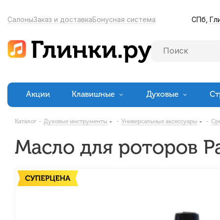
СПб,
Гл
Салоны
Заказ и доставка
Бонусная система
Акции
Клавишные
Духовые
Ст
Каталог
-
Духовые инструменты
-
Универсальные аксессуары
-
Ср
Масло для роторов Pa