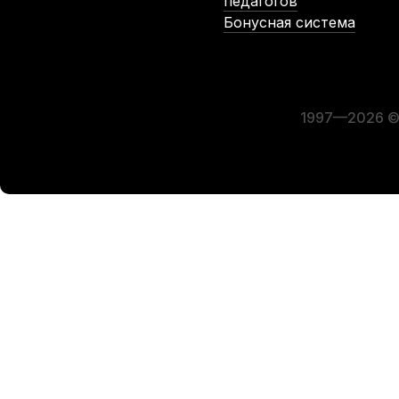
педагогов
Бонусная система
-5%
СУПЕРЦЕНА
1997—2026 © 
Масло для клапанов медных духовых La Tromba T2
М
В наличии, > 10 шт.
1 250
р.
1 187
р.
-5%
-5%