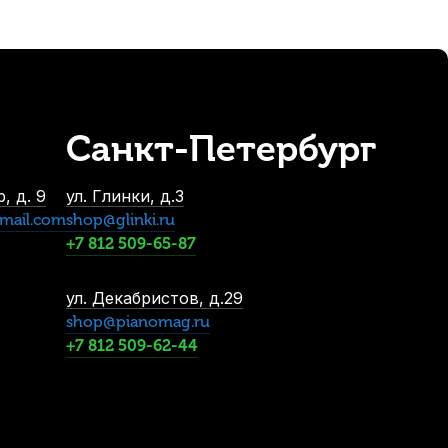
lick Steri-Spray спрей
Санкт-Петербург
-5%
, д. 9
ул. Глинки, д.3
mail.com
shop@glinki.ru
+7 812 509-65-87
ул. Декабристов, д.29
shop@pianomag.ru
+7 812 509-62-44
асло для клапанов медных духовых Ultra-Pure Linkage
В наличии, > 3 шт.
1 000
р.
950
р.