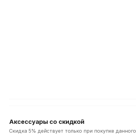
Масла
и
смазки
для
духовых
инструментов:
зачем
они
нужны
и
какие
бывают?
Аксессуары со скидкой
Скидка 5% действует только при покупке данного