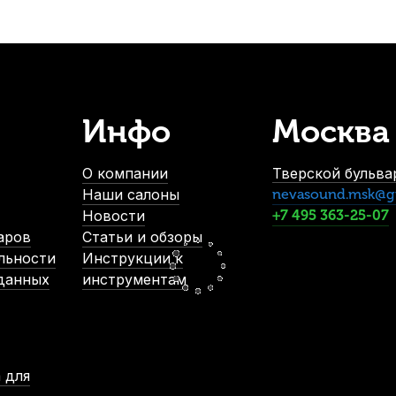
т)
Чистящее средство для мундштуков медных духовых Supers
В наличии, > 3 шт.
850
р.
807
р.
Инфо
Москва
О компании
Тверской бульвар
ЕРЦЕНА
Наши салоны
nevasound.msk@g
Новости
+7 495 363-25-07
аров
Статьи и обзоры
льности
Инструкции к
 данных
инструментам
а для крон и пробки духовых La Tromba The Original 15 гр.
М
В наличии, > 10 шт.
990
р.
 для
940
р.