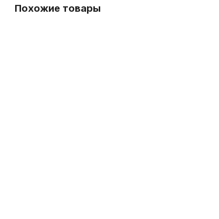
Похожие товары
СУПЕРЦЕНА
Смазка для крон и пробки духовых Kuno Extra
Масло
В наличии, > 10 шт.
350
р.
332
р.
Масло для роторов Yamaha 40ml
Масло для роторов K
-5%
В наличии, > 3 шт.
В наличи
2 240
р.
2 430
р.
1 860
р.