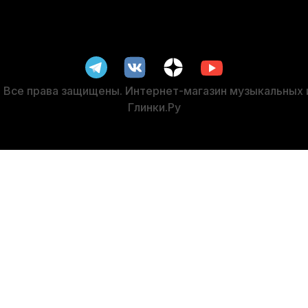
-5%
-5%
Все права защищены. Интернет-магазин музыкальных
Глинки.Ру
асло для кулисы тромбона La Tromba 760502
Лира для труб
В наличии, > 3 шт.
1 460
р.
1 387
р.