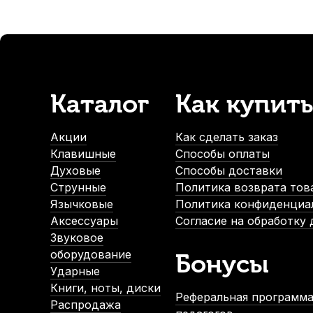
Накладки на мундштук Kuno желтые, широкие 0,4 мм (6 ш
В наличии, > 3 шт.
790
р.
750
р.
Каталог
Как купить
-5%
-5%
Акции
Как сделать заказ
СУП
Клавишные
Способы оплаты
Духовые
Способы доставки
Струнные
Политика возврата тов
Язычковые
Политика конфиденциа
Аксессуары
Согласие на обработку
Звуковое
Масло для деревянных духовых Conn BO4105S
Смазк
оборудование
Бонусы
В наличии, > 3 шт.
Ударные
860
р.
Книги, ноты, диски
Реферальная программа
817
р.
Распродажа