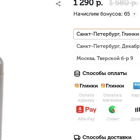
1 290
р.
1 580
р.
Начислим бонусов: 65
?
Санкт-Петербург, Глинки
Санкт-Петербург, Декабр
Москва, Тверской б-р 9
Способы оплаты
Оплата
Оплата в
Кар
курьеру
магазине
Alfa-Pay
Сплит
Дол
Способы доставки