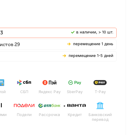
В наличии, > 10 шт.
 3
Перемещение 1 день
истов 29
Перемещение 1-5 дней
той
СБП
Яндекс Pay
SberPay
T-Pay
ями
Подели
Рассрочка
Кредит
Банковский
перевод