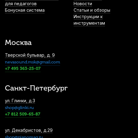
для педагогов
Ultra-Pure Light
Новости
Бонусная система
Статьи и обзоры
1 140
р.
1 083
р.
Купить
Инструкции к
инструментам
Чехол для мундштука тромбона Mazurka
MCMTR
Москва
1 150
р.
1 092
р.
Купить
Тверской бульвар, д. 9
nevasound.msk@gmail.com
Масло для клапанов медных духовых La
+7 495 363-25-07
Tromba T3
1 250
р.
1 187
р.
Купить
Санкт-Петербург
Смазка для кулисы тромбона F.BRASS 50
ул. Глинки, д.3
мл.
shop@glinki.ru
1 720
р.
1 634
р.
Купить
+7 812 509-65-87
ул. Декабристов, д.29
Футляр для тростей сопрано саксофона
Kuno на 10 тростей, розовый
shop@pianomag.ru