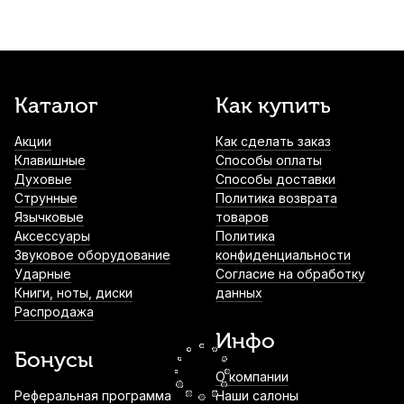
Масло для клапанов и крон медных
духовых Kuno Red Oil Heavy
520
р.
494
р.
Купить
Каталог
Как купить
Масло для клапанов и крон медных
духовых Superslick KRO-SS
Акции
Как сделать заказ
690
р.
655
р.
Купить
Клавишные
Способы оплаты
Духовые
Способы доставки
Струнные
Политика возврата
Футляр для тростей кларнета, сопрано и
Язычковые
альт саксофона Rico Reedgard Red на 4
товаров
трости
Аксессуары
Политика
Звуковое оборудование
конфиденциальности
810
р.
769
р.
Купить
Ударные
Согласие на обработку
Книги, ноты, диски
данных
Чехол для мундштука трубы, корнета
Распродажа
или валторны Mazurka MCMTCV
Инфо
1 100
р.
1 045
р.
Купить
Бонусы
О компании
Реферальная программа
Наши салоны
Масло для клапанов медных духовых