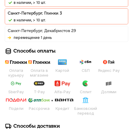
В наличии, > 10 шт.
Санкт-Петербург, Глинки 3
В наличии, > 10 шт.
Санкт-Петербург, Декабристов 29
Перемещение 1 день
Способы оплаты
Оплата
Оплата в
Картой
СБП
Яндекс Pay
курьеру
магазине
SberPay
T-Pay
Alfa-Pay
Сплит
Долями
Подели
Рассрочка
Кредит
Банковский
перевод
Способы доставки