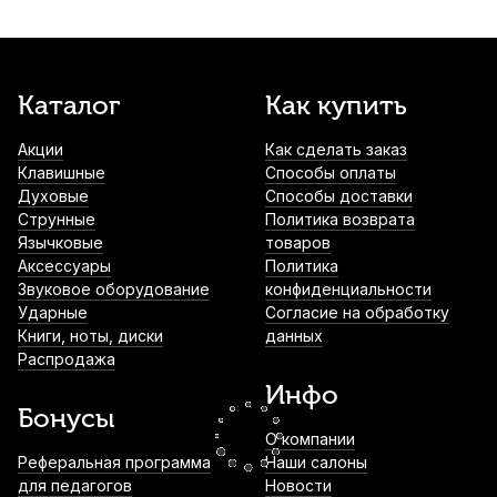
420
р.
399
р.
Купить
Каталог
Как купить
Накладки на мундштук Kuno
прозрачные, широкие 0,35 мм (6 шт)
Акции
Как сделать заказ
490
р.
465
р.
Купить
Клавишные
Способы оплаты
Духовые
Способы доставки
Струнные
Политика возврата
Пробка для кларнета Kuno 91,5*27,3
Язычковые
товаров
толщина 1,9 мм
Аксессуары
Политика
650
р.
617
р.
Купить
Звуковое оборудование
конфиденциальности
Ударные
Согласие на обработку
Книги, ноты, диски
данных
Флакон-распылитель для нанесения
Распродажа
воды на кулису тромбона Bach 1882
Инфо
790
р.
750
р.
Купить
Бонусы
О компании
Реферальная программа
Наши салоны
Масло для клапанов медных духовых
для педагогов
Ultra-Pure Linkage
Новости