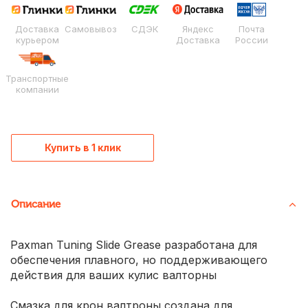
Доставка
Самовывоз
СДЭК
Яндекс
Почта
курьером
Доставка
России
Транспортные
компании
Купить в 1 клик
Описание
Paxman Tuning Slide Grease разработана для
обеспечения плавного, но поддерживающего
действия для ваших кулис валторны
Смазка для крон валтроны создана для