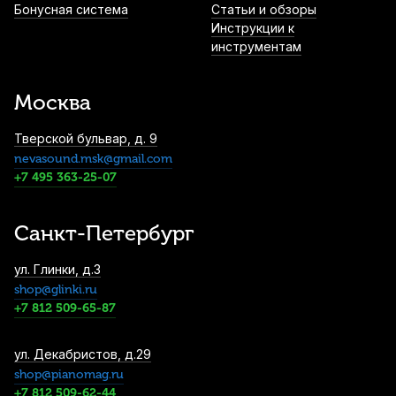
Бонусная система
Статьи и обзоры
1 000
р.
950
р.
Купить
Инструкции к
инструментам
Масло для клапанов медных духовых
Ultra-Pure Light
Москва
1 140
р.
1 083
р.
Купить
Тверской бульвар, д. 9
nevasound.msk@gmail.com
Чехол для мундштука тромбона Mazurka
+7 495 363-25-07
MCMTR
1 150
р.
1 092
р.
Купить
Санкт-Петербург
Смазка для кулисы тромбона La Tromba
ул. Глинки, д.3
спрей
shop@glinki.ru
1 190
р.
1 130
р.
Купить
+7 812 509-65-87
ул. Декабристов, д.29
Масло для клапанов медных духовых La
Tromba T3
shop@pianomag.ru
+7 812 509-62-44