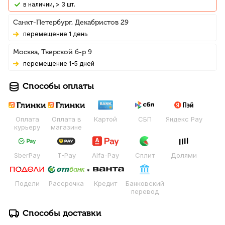
В наличии, > 3 шт.
Санкт-Петербург, Декабристов 29
Перемещение 1 день
Москва, Тверской б-р 9
Перемещение 1-5 дней
Способы оплаты
Оплата
Оплата в
Картой
СБП
Яндекс Pay
курьеру
магазине
SberPay
T-Pay
Alfa-Pay
Сплит
Долями
Подели
Рассрочка
Кредит
Банковский
перевод
Способы доставки