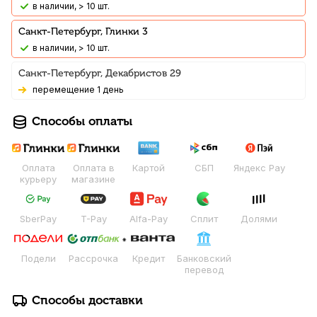
В наличии, > 10 шт.
Санкт-Петербург, Глинки 3
В наличии, > 10 шт.
Санкт-Петербург, Декабристов 29
Перемещение 1 день
Способы оплаты
Оплата
Оплата в
Картой
СБП
Яндекс Pay
курьеру
магазине
SberPay
T-Pay
Alfa-Pay
Сплит
Долями
Подели
Рассрочка
Кредит
Банковский
перевод
Способы доставки