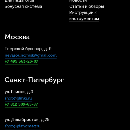
для педагогов
Новости
1 800
р.
1 710
р.
Купить
Бонусная система
Статьи и обзоры
Инструкции к
инструментам
Пробка для тенор саксофона Kuno
57,2*37,3 толщина 1,6 мм
Москва
1 950
р.
1 852
р.
Купить
Тверской бульвар, д. 9
Смазка и масло для тромбона Slide-O-
nevasound.msk@gmail.com
Mix
+7 495 363-25-07
2 150
р.
2 042
р.
Купить
Санкт-Петербург
ул. Глинки, д.3
shop@glinki.ru
+7 812 509-65-87
ул. Декабристов, д.29
shop@pianomag.ru