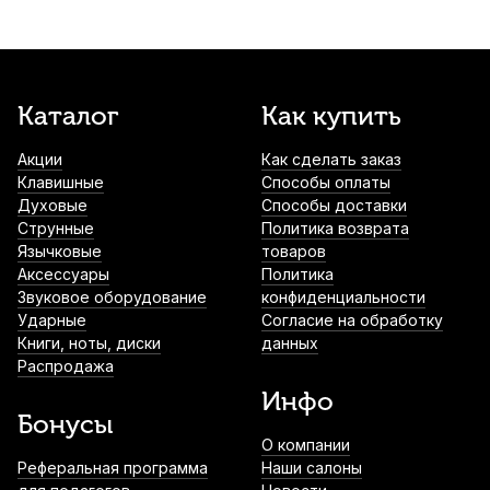
50ml
духовых Al Cass Fast
1 290
р.
1 225
р.
Купить
1 100
р.
900
р.
Под заказ
Масло для клапанов медных духовых La
Масло для механики деревянных
Каталог
Как купить
Tromba Extra Fine
духовых La Tromba
1 380
р.
1 311
р.
Купить
Акции
Как сделать заказ
1 160
р.
Под заказ
Клавишные
Способы оплаты
Духовые
Способы доставки
Смазка для кронов Yamaha Tuning Slide
Струнные
Политика возврата
Grease 10G
Язычковые
товаров
1 660
р.
1 577
р.
Купить
Аксессуары
Политика
Звуковое оборудование
конфиденциальности
Ударные
Согласие на обработку
Футляр для тростей сопрано саксофона
Книги, ноты, диски
данных
Kuno на 10 тростей, синий
Распродажа
1 800
р.
1 710
р.
Купить
Инфо
Бонусы
О компании
Футляр для тростей сопрано саксофона
Реферальная программа
Наши салоны
Kuno на 10 тростей, черный