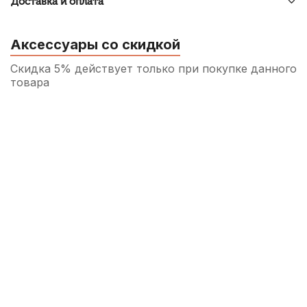
Доставка и оплата
Аксессуары со скидкой
Скидка 5% действует только при покупке данного
товара
Пружины игольчатые для ремонта
духовых инструментов Kuno 1,1 мм (5
шт)
250
р.
237
р.
Купить
Масло для помповых и роторных
механизмов медных духовых Kuno
Liquid Oil Light
300
р.
285
р.
Купить
Масло для клапанов и крон медных
духовых Kuno Red Oil Heavy