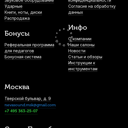
Звуковое оборудование
конфиденциальности
Ударные
Согласие на обработку
Книги, ноты, диски
данных
Чехол для владимирского рожка Mazurka
Распродажа
1 160
р.
1 102
р.
Купить
Инфо
Бонусы
О компании
Реферальная программа
Наши салоны
Масло для медных духовых La Tromba
для педагогов
Fast Oil
Новости
Бонусная система
Статьи и обзоры
1 190
р.
1 130
р.
Купить
Инструкции к
инструментам
Масло для клапанов медных духовых La
Tromba T2
Москва
1 250
р.
1 187
р.
Купить
Тверской бульвар, д. 9
nevasound.msk@gmail.com
Масло для клапанов медных духовых La
+7 495 363-25-07
Tromba T1+ Heavy 63 мл
1 280
р.
1 216
р.
Купить