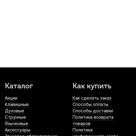
520
р.
494
р.
Купить
Ершик для мундштука медных духовых
Dunlop HE84
550
р.
522
р.
Купить
Накладки на мундштук Kuno желтые,
широкие 0,65 мм (6 шт)
790
р.
750
р.
Купить
Каталог
Как купить
Протирка для мундштука ClariKnight
820
р.
779
р.
Купить
Акции
Как сделать заказ
Клавишные
Способы оплаты
Духовые
Способы доставки
Струнные
Политика возврата
Протирка для мундштука и эски Mazurka
Язычковые
товаров
микрофибра
Аксессуары
Политика
1 050
р.
997
р.
Купить