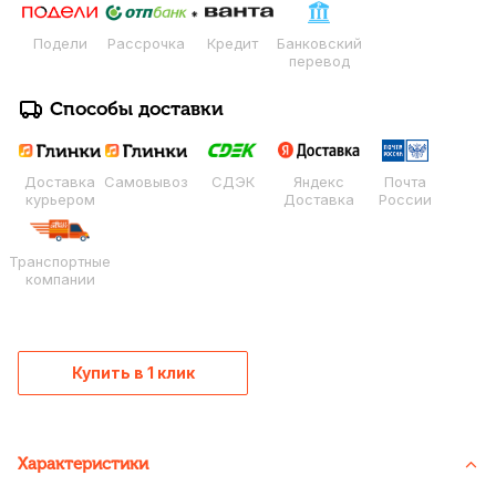
Подели
Рассрочка
Кредит
Банковский
перевод
Способы доставки
Доставка
Самовывоз
СДЭК
Яндекс
Почта
курьером
Доставка
России
Транспортные
компании
Купить в 1 клик
Характеристики