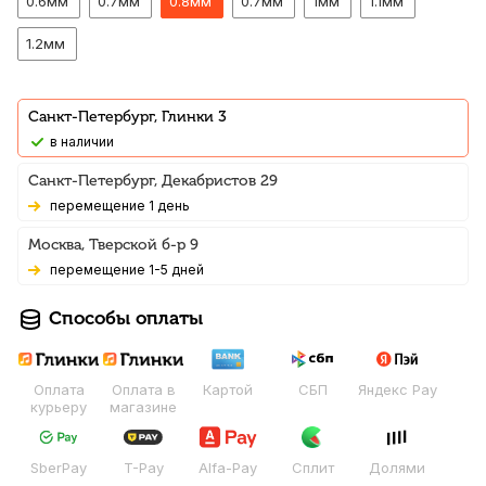
0.6мм
0.7мм
0.8мм
0.7мм
1мм
1.1мм
1.2мм
Санкт-Петербург, Глинки 3
В наличии
Санкт-Петербург, Декабристов 29
Перемещение 1 день
Москва, Тверской б-р 9
Перемещение 1-5 дней
Способы оплаты
Оплата
Оплата в
Картой
СБП
Яндекс Pay
курьеру
магазине
SberPay
T-Pay
Alfa-Pay
Сплит
Долями