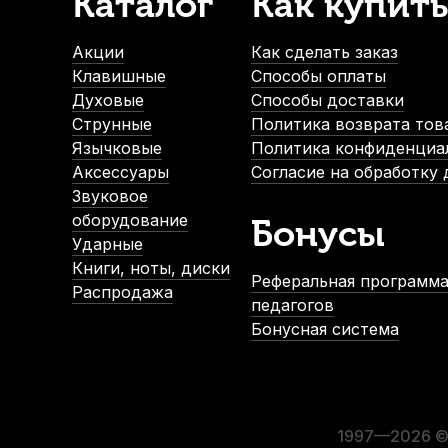
Каталог
Как купить
Накладки на мундштук Kuno черные, широкие 0,75 мм (6 
В наличии, > 10 шт.
Акции
Как сделать заказ
490
р.
Клавишные
Способы оплаты
465
р.
Духовые
Способы доставки
Струнные
Политика возврата тов
Язычковые
Политика конфиденциа
-5%
Аксессуары
Согласие на обработку
СУПЕРЦЕНА
Звуковое
оборудование
Бонусы
Ударные
Книги, ноты, диски
Реферальная программа
Распродажа
педагогов
Бонусная система
Смазка для крон валторны Paxman Tuning Slide Grease
В наличии, > 3 шт.
650
р.
617
р.
1997—2026 © 