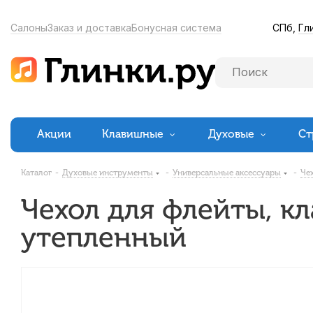
СПб,
Гл
Салоны
Заказ и доставка
Бонусная система
Акции
Клавишные
Духовые
Ст
Каталог
-
Духовые инструменты
-
Универсальные аксессуары
-
Че
Чехол для флейты, к
утепленный