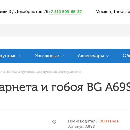
инки 3
/
Декабристов 29
Москва,
Тверско
+7 812 509-65-87
рунные
Язычковые
Аксессуары
Об
хлы, кейсы и футляры для духовых инструментов
ларнета и гобоя BG A69
Производитель:
BG France
Артикул:
A69S