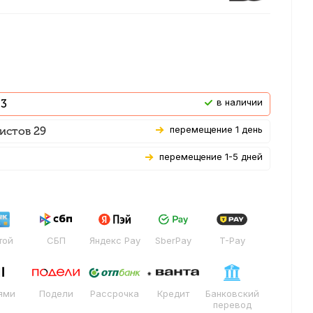
В наличии
 3
Перемещение 1 день
истов 29
Перемещение 1-5 дней
той
СБП
Яндекс Pay
SberPay
T-Pay
ями
Подели
Рассрочка
Кредит
Банковский
перевод