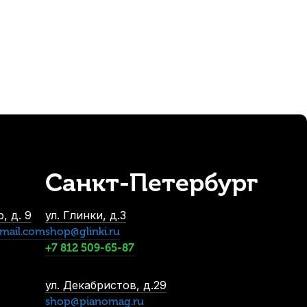
332
р.
Санкт-Петербург
ые, узкие 0,75 мм (6 шт)
 10 шт.
, д. 9
ул. Глинки, д.3
mail.com
shop@glinki.ru
+7 812 509-65-87
ул. Декабристов, д.29
shop@pianomag.ru