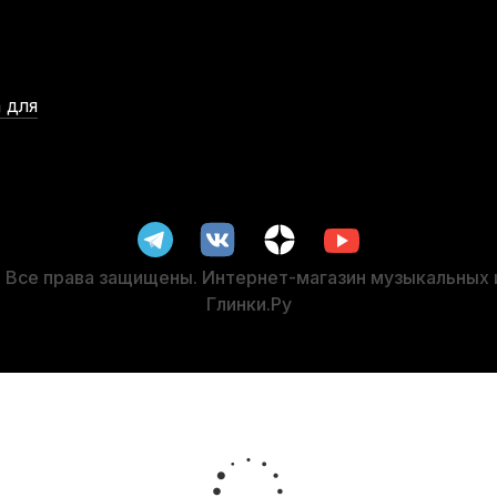
 для
ico Reedgard Red на 4 трости
Дезодорирующее средство для
1 
9
Все права защищены. Интернет-магазин музыкальных
Глинки.Ру
-5%
-5%
СУПЕРЦЕ