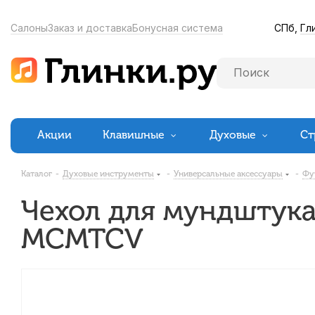
СПб,
Гл
Салоны
Заказ и доставка
Бонусная система
Акции
Клавишные
Духовые
Ст
Каталог
-
Духовые инструменты
-
Универсальные аксессуары
-
Фу
Чехол для мундштука
MCMTCV