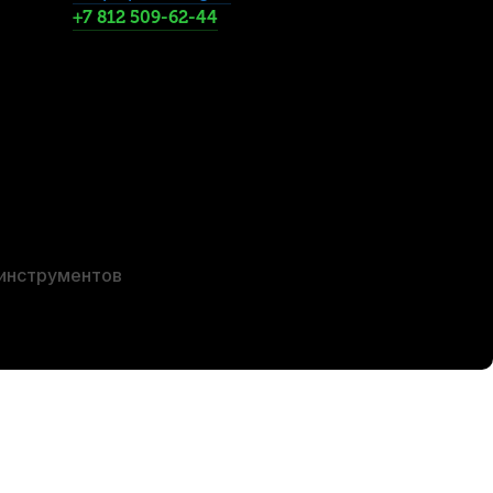
+7 812 509-62-44
 ухода за кейсом La Tromba спрей
В наличии
000
р.
50
р.
 инструментов
НА