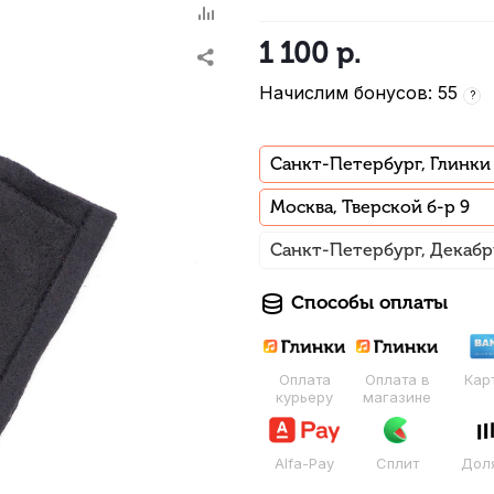
1 100
р.
Начислим бонусов: 55
?
Санкт-Петербург, Глинки
Москва, Тверской б-р 9
Санкт-Петербург, Декабр
Способы оплаты
Оплата
Оплата в
Кар
курьеру
магазине
Alfa-Pay
Сплит
Дол