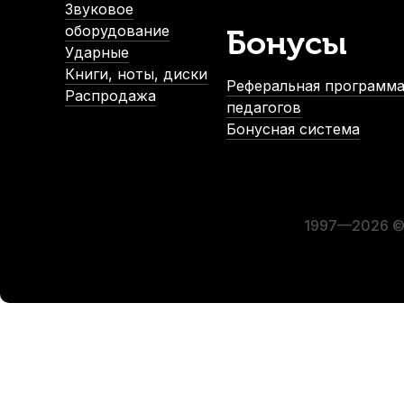
Звуковое
оборудование
Бонусы
Ударные
Книги, ноты, диски
Реферальная программа
Распродажа
педагогов
Бонусная система
Футляр для тростей кларнета, сопрано и альт саксофона R
В наличии
810
р.
769
р.
1997—2026 © 
-5%