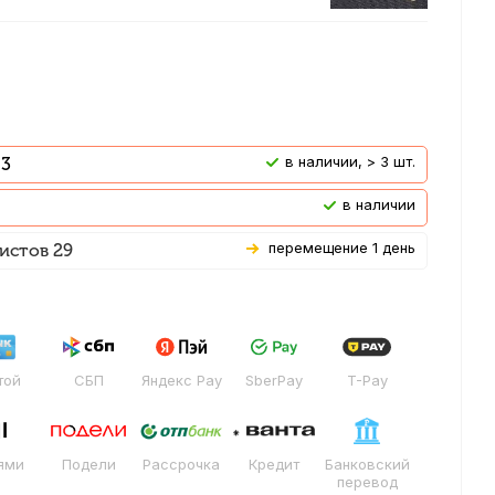
В наличии, > 3 шт.
 3
В наличии
Перемещение 1 день
истов 29
той
СБП
Яндекс Pay
SberPay
T-Pay
ями
Подели
Рассрочка
Кредит
Банковский
перевод