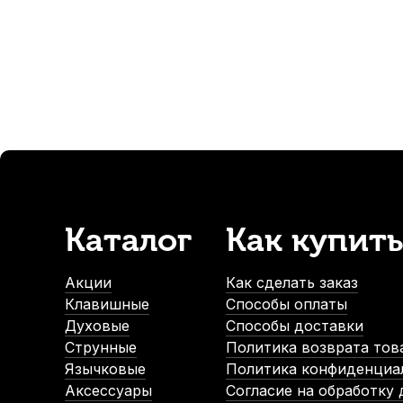
313
р.
-5%
-5%
СУПЕРЦЕНА
СУПЕРЦЕНА
Каталог
Как купить
Смазка для тромбона Superslick
Смазка для крон и п
В наличии, > 10 шт.
В на
Акции
Как сделать заказ
420
р.
Клавишные
Способы оплаты
399
р.
Духовые
Способы доставки
Струнные
Политика возврата тов
Язычковые
Политика конфиденциа
-5%
Аксессуары
Согласие на обработку