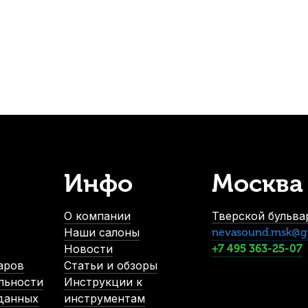
323
р.
-5%
СУПЕРЦЕНА
Инфо
Москва
робки духовых La Tromba F1
Накладки на мундштук Kuno черн
личии, > 10 шт.
В наличии, >
О компании
Тверской бульвар
490
р.
490
р.
Наши салоны
nevasound.msk@g
465
р.
465
р.
Новости
+7 495 363-25-07
аров
Статьи и обзоры
льности
Инструкции к
-5%
 данных
инструментам