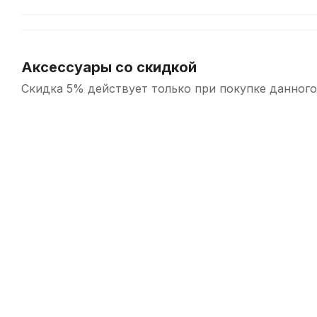
Аксессуары со скидкой
Скидка 5% действует только при покупке данного
-5%
Пробка для сурдины трубы пикколо Sshhmute SHS113
В наличии
330
р.