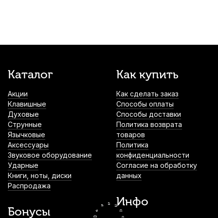
Набор для ухода за тромбоном Superslick
TCK-ADV
2 900
р.
2 755
р.
Купить
Набор для ухода за кларнетом Yamaha
Каталог
Как купить
3 160
р.
3 002
р.
Купить
Акции
Как сделать заказ
Клавишные
Способы оплаты
Духовые
Способы доставки
Мундштук для тромбона Gewa 6 1/2AL-L
Струнные
Политика возврата
посеребренный, толстая ножка
Язычковые
товаров
Аксессуары
Политика
4 080
р.
3 876
р.
Купить
Звуковое оборудование
конфиденциальности
Ударные
Согласие на обработку
Книги, ноты, диски
данных
Набор для ухода за тромбоном Dunlop
Распродажа
HE110
Инфо
4 390
р.
4 170
р.
Купить
Бонусы