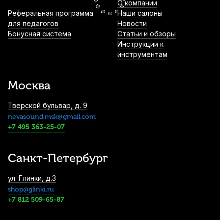
О компании
Набор для ухода за духовыми медными
Реферальная программа
Наши салоны
инструментами Ultra-Pure Deluxe Low
для педагогов
Новости
Brass
Бонусная система
Статьи и обзоры
Инструкции к
5 100
р.
4 845
р.
Купить
инструментам
Сурдина для бас тромбона SSHH Mute
Practice
Москва
7 200
р.
6 840
р.
Купить
Тверской бульвар, д. 9
nevasound.msk@gmail.com
Стойка для тромбона Konig & Meyer
+7 495 363-25-07
14985 VE 10
8 130
р.
7 723
р.
Купить
Санкт-Петербург
Чехол для тенор тромбона АМС ТРН2
ул. Глинки, д.3
10 870
р.
10 326
р.
Купить
shop@glinki.ru
+7 812 509-65-87