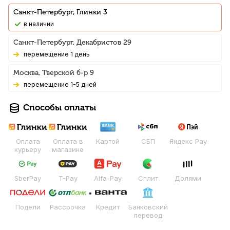
Санкт-Петербург, Глинки 3
В наличии
Санкт-Петербург, Декабристов 29
Перемещение 1 день
Москва, Тверской б-р 9
Перемещение 1-5 дней
Способы оплаты
Оплата
Оплата в
Картой
СБП
Яндекс Pay
курьеру
магазине
SberPay
T-Pay
Alfa-Pay
Сплит
Долями
Подели
Рассрочка
Кредит
Банковский
перевод