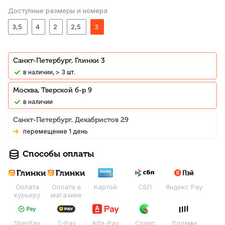
Доступные размеры и номера
3,5
4
2
2,5
3
Санкт-Петербург, Глинки 3
В наличии, > 3 шт.
Москва, Тверской б-р 9
В наличии
Санкт-Петербург, Декабристов 29
Перемещение 1 день
Способы оплаты
Оплата
Оплата в
Картой
СБП
Яндекс Pay
курьеру
магазине
SberPay
T-Pay
Alfa-Pay
Сплит
Долями