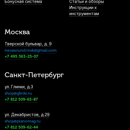
Бонусная система
Статьи и обзоры
1 800
р.
1 710
р.
Купить
Инструкции к
инструментам
Лигатура для тенор саксофона Rico (HR
mpc) никелированная
Москва
1 960
р.
1 862
р.
Купить
Тверской бульвар, д. 9
nevasound.msk@gmail.com
Ершик для раструба тенор саксофона
Conn Selmer 1950
+7 495 363-25-07
2 290
р.
2 175
р.
Купить
Санкт-Петербург
Ремень для альт саксофона BG Comfort
ул. Глинки, д.3
Small S12SH с пластиковым карабином
shop@glinki.ru
2 930
р.
2 783
р.
Купить
+7 812 509-65-87
Трости для альт саксофона D'Addario
ул. Декабристов, д.29
Organic Select Jazz filed №2M (10 шт)
shop@pianomag.ru
+7 812 509-62-44
3 200
р.
3 040
р.
Купить