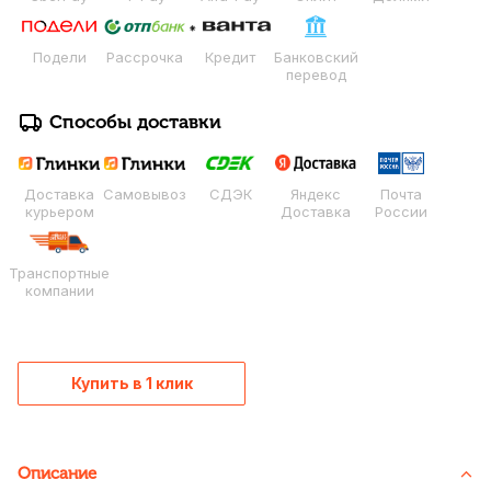
Подели
Рассрочка
Кредит
Банковский
перевод
Способы доставки
Доставка
Самовывоз
СДЭК
Яндекс
Почта
курьером
Доставка
России
Транспортные
компании
Купить в 1 клик
Описание