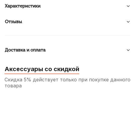
Характеристики
Отзывы
Доставка и оплата
Аксессуары со скидкой
Скидка 5% действует только при покупке данного
товара
Трость для альт саксофона Fedotov Reeds
Sonore №1,5
400
р.
380
р.
Купить