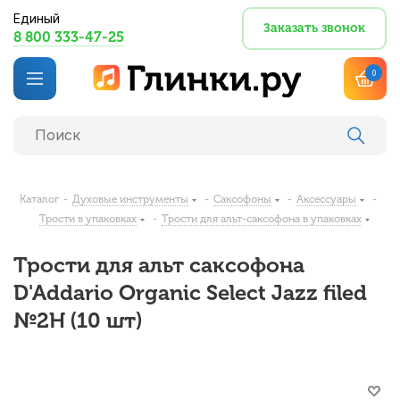
Единый
Заказать звонок
8 800 333-47-25
0
Каталог
-
Духовые инструменты
-
Саксофоны
-
Аксессуары
-
Трости в упаковках
-
Трости для альт-саксофона в упаковках
Трости для альт саксофона
D'Addario Organic Select Jazz filed
№2H (10 шт)