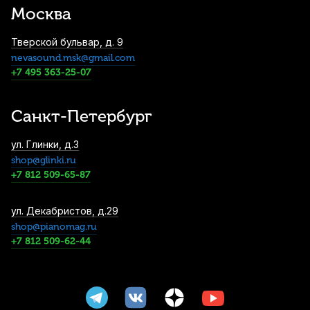
Москва
металлическим крючком
2 530
р.
2 403
р.
Купить
Тверской бульвар, д. 9
nevasound.msk@gmail.com
Трости для альт саксофона Rico Royal
+7 495 363-25-07
№2 (10 шт)
2 800
р.
2 660
р.
Купить
Санкт-Петербург
Трости для альт саксофона Fedotov
ул. Глинки, д.3
Reeds Sonore №3 (10 шт)
shop@glinki.ru
3 800
р.
3 610
р.
Купить
+7 812 509-65-87
Лигатура для баритон саксофона Rovner
ул. Декабристов, д.29
Dark S3R из синтетического материала
shop@pianomag.ru
+7 812 509-62-44
3 890
р.
3 695
р.
Купить
Трости для сопрано саксофона Vandoren
Java №3,5 (10 шт)