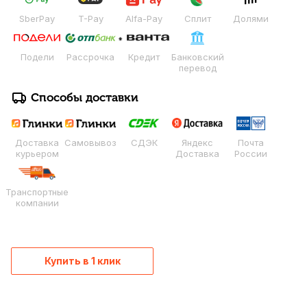
SberPay
T-Pay
Alfa-Pay
Сплит
Долями
Подели
Рассрочка
Кредит
Банковский
перевод
Способы доставки
Доставка
Самовывоз
СДЭК
Яндекс
Почта
курьером
Доставка
России
Транспортные
компании
Купить в 1 клик