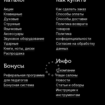
Zz №3,5
Акции
Как сделать заказ
1 220
р.
1 159
р.
Купить
Клавишные
Способы оплаты
Духовые
Способы доставки
Трость для альт саксофона Kuno №3
Струнные
Политика возврата
пластиковая
Язычковые
товаров
Аксессуары
Политика
1 300
р.
1 235
р.
Купить
Звуковое оборудование
конфиденциальности
Ударные
Согласие на обработку
Книги, ноты, диски
данных
Трости для сопрано саксофона Rico
Распродажа
Plasticover №4 (5 шт)
Инфо
1 950
р.
1 852
р.
Купить
Бонусы
О компании
Трости для сопрано саксофона Rico
Реферальная программа
Наши салоны
Plasticover №3 (5 шт)
для педагогов
Новости
Бонусная система
Статьи и обзоры
2 390
р.
2 270
р.
Купить
Инструкции к
инструментам
Ремень для сопрано, альт и тенор
саксофона Bam ST-0022 с