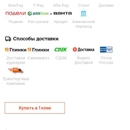
SberPay
T-Pay
Alfa-Pay
Сплит
Долями
Подели
Рассрочка
Кредит
Банковский
перевод
Способы доставки
Доставка
Самовывоз
СДЭК
Яндекс
Почта
курьером
Доставка
России
Транспортные
компании
Купить в 1 клик