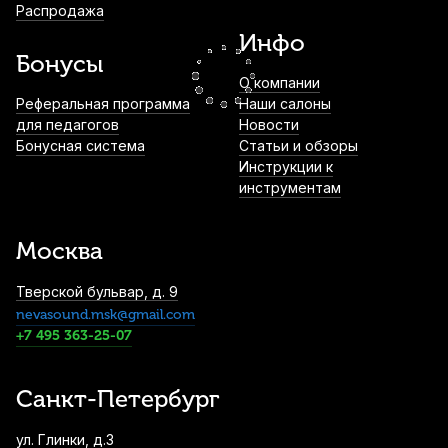
Распродажа
пластиковая
Инфо
1 300
р.
1 235
р.
Купить
Бонусы
О компании
Подушки для альт саксофона Kuno Basic
Реферальная программа
Наши салоны
для педагогов
Новости
1 500
р.
1 425
р.
Купить
Бонусная система
Статьи и обзоры
Инструкции к
инструментам
Лигатура для альт саксофона Kuno KL-
902 с колпачком
Москва
1 700
р.
1 615
р.
Купить
Тверской бульвар, д. 9
nevasound.msk@gmail.com
Лигатура для тенор саксофона Rico
RTS1LN-B (HR mpc) никелированная
+7 495 363-25-07
1 830
р.
1 738
р.
Купить
Санкт-Петербург
Подушки для альт саксофона Artemis
ул. Глинки, д.3