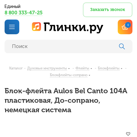
Единый
Заказать звонок
8 800 333-47-25
0
Каталог
-
Духовые инструменты
-
Флейты
-
Блокфлейты
-
Блокфлейты-сопрано
Блок-флейта Aulos Bel Canto 104A
пластиковая, До-сопрано,
немецкая система