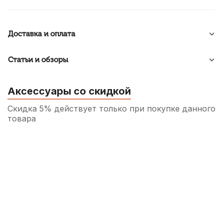
Доставка и оплата
Статьи и обзоры
Аксессуары со скидкой
Скидка 5% действует только при покупке данного
товара
Чехол для блок-флейты Lutner LRS-1
330
р.
313
р.
Купить
Чехол для блок-флейты Mazurka
350
р.
332
р.
Купить