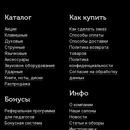
Упор для пальца флейтиста Bo Pep 215
Каталог
Как купить
1 810
р.
1 719
р.
Купить
Акции
Как сделать заказ
Клавишные
Способы оплаты
Духовые
Способы доставки
Футляр для флейты Brahner FC-70
Струнные
Политика возврата
1 900
р.
1 805
р.
Купить
Язычковые
товаров
Аксессуары
Политика
Звуковое оборудование
конфиденциальности
Ударные
Согласие на обработку
Чехол для кейса флейты АМС ФЛ1-47-12-
Книги, ноты, диски
данных
7
Распродажа
2 120
р.
2 014
р.
Купить
Инфо
Бонусы
О компании
Упор для пальца флейтиста Thumbport II
Реферальная программа
Thumb Rest черный
Наши салоны
для педагогов
Новости
2 150
р.
2 042
р.
Купить
Бонусная система
Статьи и обзоры
Инструкции к