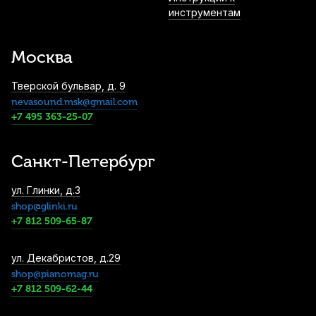
инструментам
Наклейки на губки флейты Yamaha 0,07
мм (12 шт)
2 710
р.
2 574
р.
Купить
Москва
Тверской бульвар, д. 9
Набор для ухода за флейтой Dunlop
nevasound.msk@gmail.com
HE107
+7 495 363-25-07
2 880
р.
2 736
р.
Купить
Санкт-Петербург
ул. Глинки, д.3
shop@glinki.ru
+7 812 509-65-87
ул. Декабристов, д.29
shop@pianomag.ru
+7 812 509-62-44