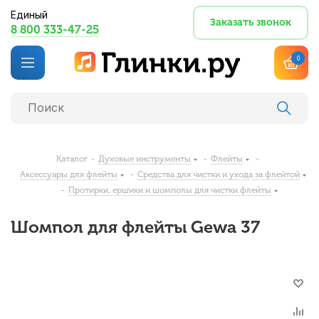
Единый
Заказать звонок
8 800 333-47-25
0
Каталог
-
Духовые инструменты
-
Флейты
-
Аксессуары для флейты
-
Средства для чистки и ухода за флейтой
-
Протирки, ершики и шомполы для чистки флейты
Шомпол для флейты Gewa 37