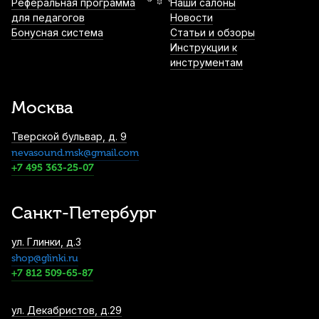
Реферальная программа
Наши салоны
Thumb Guide черный
для педагогов
Новости
Бонусная система
Статьи и обзоры
2 590
р.
2 460
р.
Купить
Инструкции к
инструментам
Набор для ухода за флейтой Dunlop
HE107
Москва
2 880
р.
2 736
р.
Купить
Тверской бульвар, д. 9
nevasound.msk@gmail.com
Накладки для флейты FluteGels
+7 495 363-25-07
3 030
р.
2 878
р.
Купить
Санкт-Петербург
Футляр для флейты с чехлом Trevor
ул. Глинки, д.3
James
shop@glinki.ru
3 200
р.
3 040
р.
Купить
+7 812 509-65-87
Кейс для флейты Brahner FCB-77/BK
ул. Декабристов, д.29