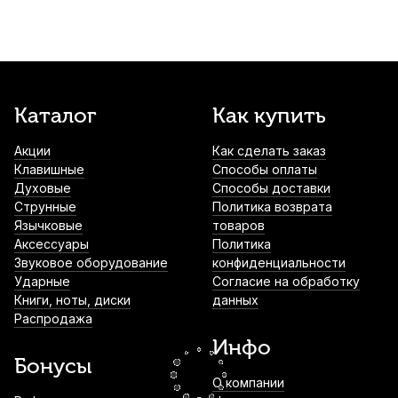
Коврик для флейты Мозеръ CFL-01
1 420
р.
1 349
р.
Купить
Протирка для альт-флейты BG A32AF
Каталог
Как купить
микрофибра
Акции
Как сделать заказ
1 810
р.
1 719
р.
Купить
Клавишные
Способы оплаты
Духовые
Способы доставки
Чехол для кейса флейты АМС ФЛ1-42-10-
Струнные
Политика возврата
5
Язычковые
товаров
Аксессуары
Политика
2 040
р.
1 938
р.
Купить
Звуковое оборудование
конфиденциальности
Ударные
Согласие на обработку
Книги, ноты, диски
данных
Чехол для кейса флейты АМС ФЛ1-47-12-
Распродажа
7
Инфо
2 120
р.
2 014
р.
Купить
Бонусы
О компании
Упор для пальца флейтиста Thumbport