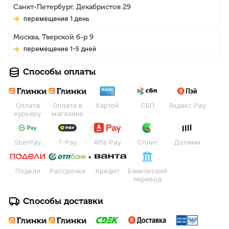
Санкт-Петербург, Декабристов 29
Перемещение 1 день
Москва, Тверской б-р 9
Перемещение 1-5 дней
Способы оплаты
Оплата
Оплата в
Картой
СБП
Яндекс Pay
курьеру
магазине
SberPay
T-Pay
Alfa-Pay
Сплит
Долями
Подели
Рассрочка
Кредит
Банковский
перевод
Способы доставки