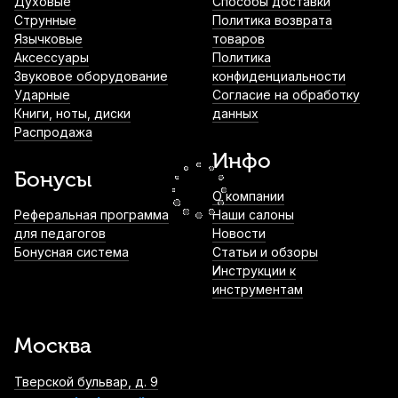
Духовые
Способы доставки
Струнные
Политика возврата
Чехол для жалейки 30 см Mazurka
Язычковые
товаров
830
р.
788
р.
Купить
Аксессуары
Политика
Звуковое оборудование
конфиденциальности
Ударные
Согласие на обработку
Книги, ноты, диски
данных
Чехол для жалейки 40 см Mazurka
Распродажа
850
р.
807
р.
Купить
Инфо
Бонусы
О компании
Чехол для жалейки 50 см Mazurka
Реферальная программа
Наши салоны
для педагогов
Новости
900
р.
855
р.
Купить
Бонусная система
Статьи и обзоры
Инструкции к
инструментам
Накладки на мундштук BG A10S черные,
узкие 0,8 мм (6 шт)
Москва
930
р.
883
р.
Купить
Тверской бульвар, д. 9