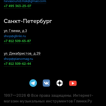
nevasound.msk@gmail.com
Дезодорирующее средство для ухода за
+7 495 363-25-07
кейсом La Tromba спрей
1 000
р.
950
р.
Купить
Санкт-Петербург
Чехол для дудука и свирели Mazurka
ул. Глинки, д.3
1 010
р.
959
р.
Купить
shop@glinki.ru
+7 812 509-65-87
Чехол для мундштука трубы, корнета
ул. Декабристов, д.29
или валторны Mazurka MCMTCV
shop@pianomag.ru
+7 812 509-62-44
1 100
р.
1 045
р.
Купить
Чехол для мундштука тромбона Mazurka
MCMTR
1 150
р.
1 092
р.
Купить
1997—2026 © Все права защищены. Интернет-
магазин музыкальных инструментов Глинки.Ру
Шомпол для вистла Clarke Brush