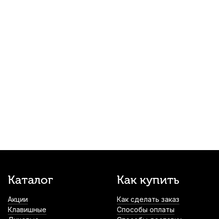
Чехол для варгана Хакасские варганчики
ML-65 кожаный
600
р.
570
р.
Купить
Чехол для варгана Хакасские варганчики
ML-75 кожаный
640
р.
608
р.
Купить
Чехол для варгана Хакасские варганчики
ML-95 кожаный
730
р.
693
р.
Купить
Каталог
Как купить
Накладки на мундштук Kuno желтые,
широкие 0,4 мм (6 шт)
Акции
Как сделать заказ
790
р.
750
р.
Купить
Клавишные
Способы оплаты