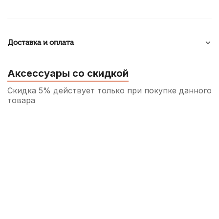
Доставка и оплата
Аксессуары со скидкой
Скидка 5% действует только при покупке данного
товара
Пружины игольчатые для ремонта
духовых инструментов Kuno 0,7 мм (5
шт)
250
р.
237
р.
Купить
Накладки на мундштук Kuno
прозрачные, широкие 0,35 мм (6 шт)
490
р.
465
р.
Купить