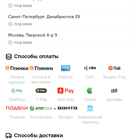
Под заказ
Санкт-Петербург, Декабристов 29
Под заказ
Москва, Тверской б-р 9
Под заказ
Способы оплаты
Оплата
Оплата в
Картой
СБП
Яндекс Pay
курьеру
магазине
SberPay
T-Pay
Alfa-Pay
Сплит
Долями
Подели
Рассрочка
Кредит
Банковский
перевод
Способы доставки