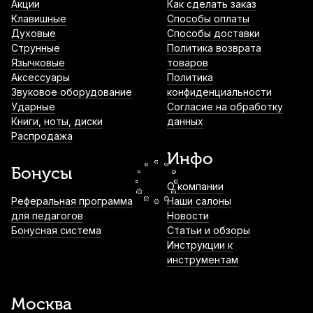
Акции
Как сделать заказ
840
р.
798
р.
Купить
Клавишные
Способы оплаты
Духовые
Способы доставки
Струнные
Политика возврата
Кабель акустический Yerasov 23-2m,
Язычковые
джек 6.3 - джек 6.3, 2 м
товаров
Аксессуары
Политика
870
р.
826
р.
Купить
Звуковое оборудование
конфиденциальности
Ударные
Согласие на обработку
Книги, ноты, диски
данных
Нотный пульт Kuno KM-901
Распродажа
металлический
Инфо
1 100
р.
1 045
р.
Купить
Бонусы
О компании
Значок на булавке Pickboy Snare drum
Реферальная программа
Наши салоны
white
для педагогов
Новости
Бонусная система
Статьи и обзоры
1 160
р.
1 102
р.
Купить
Инструкции к
инструментам
Инструментальный кабель Die Hard
DHG100LU3, моно джек - моно джек, 3 м
Москва
1 490
р.
1 415
р.
Купить