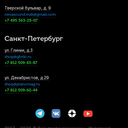
Тверской бульвар, д. 9
nevasound.msk@gmail.com
Цифровой метроном тюнер Kuno KT-
+7 495 363-25-07
901 синий
1 700
р.
1 615
р.
Купить
Санкт-Петербург
Микрофонный кабель Leem MHI-7, джек
ул. Глинки, д.3
(моно) 6.3 мм - XLR (гнездо), 7 м
shop@glinki.ru
1 790
р.
1 700
р.
Купить
+7 812 509-65-87
Тюнер Planet Waves NS Micro Headstock
ул. Декабристов, д.29
PW-CT-12 на клипсе
shop@pianomag.ru
+7 812 509-62-44
2 060
р.
1 957
р.
Купить
Метроном механический Solo S-300
Black пластиковый
2 190
р.
2 080
р.
Купить