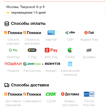
Москва, Тверской б-р 9
Перемещение 1-5 дней
Способы оплаты
Оплата
Оплата в
Картой
СБП
Яндекс Pay
курьеру
магазине
SberPay
T-Pay
Alfa-Pay
Сплит
Долями
Подели
Рассрочка
Кредит
Банковский
перевод
Способы доставки
Доставка
Самовывоз
СДЭК
Яндекс
Почта
курьером
Доставка
России