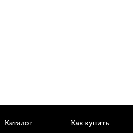
470
р.
446
р.
Купить
Инструментальный кабель Leem ASS-
220, джек (стерео) 3,5 мм - джек (стерео)
6,35 мм, 6.1 м
490
р.
465
р.
Купить
Держатель стакана на стойку Superfix
XMSA106B
490
р.
465
р.
Купить
Кабель акустический Yerasov 23-1m,
джек 6.3 - джек 6.3, 1 м
580
р.
551
р.
Купить
Каталог
Как купить
Цифровой метроном тюнер Musedo MT-
40