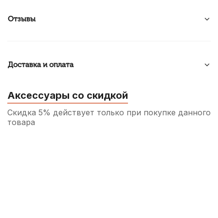
Отзывы
Доставка и оплата
Аксессуары со скидкой
Скидка 5% действует только при покупке данного
товара
Аудио кабель Soundking BB304-3M, джек
6.3 - 2X RCA, 3 м
450
р.
427
р.
Купить
Папка для нот Flatsons FB-02