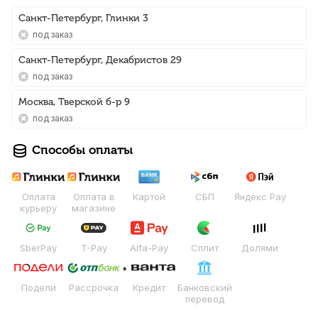
Санкт-Петербург, Глинки 3
Под заказ
Санкт-Петербург, Декабристов 29
Под заказ
Москва, Тверской б-р 9
Под заказ
Способы оплаты
Оплата
Оплата в
Картой
СБП
Яндекс Pay
курьеру
магазине
SberPay
T-Pay
Alfa-Pay
Сплит
Долями
Подели
Рассрочка
Кредит
Банковский
перевод