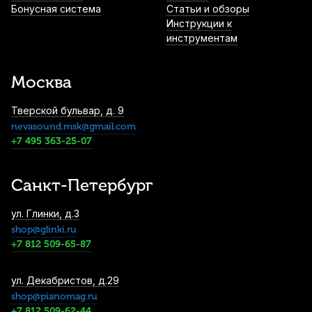
Бонусная система
Статьи и обзоры
2 100
р.
1 995
р.
Купить
Инструкции к
инструментам
Микрофонная стойка Soundking SD146
настольная
Москва
2 140
р.
2 033
р.
Купить
Тверской бульвар, д. 9
nevasound.msk@gmail.com
Метроном механический Solo S-300 Blue
+7 495 363-25-07
пластиковый
2 190
р.
2 080
р.
Купить
Санкт-Петербург
Метроном механический Solo S-300
ул. Глинки, д.3
White пластиковый
shop@glinki.ru
2 190
р.
2 080
р.
Купить
+7 812 509-65-87
ул. Декабристов, д.29
Нотный пульт Kuno KM-904
металлический
shop@pianomag.ru
+7 812 509-62-44