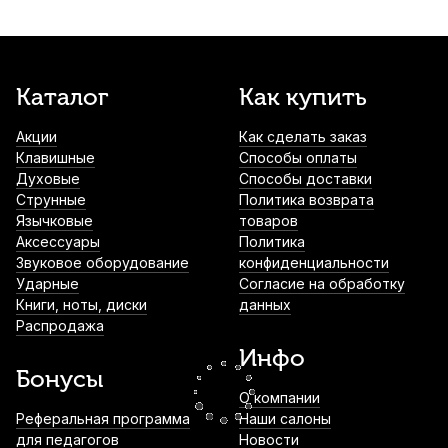
Shnoor MC226-JSJS-B, джек 6.35 - джек
6.35, 0,5 м
1 160
р.
1 102
р.
Купить
Каталог
Как купить
Аудио кабель Soundking BJJ301-1, джек
3.5 - джек 3.5, 1.5 м
Акции
Как сделать заказ
1 190
р.
1 130
р.
Купить
Клавишные
Способы оплаты
Духовые
Способы доставки
Струнные
Политика возврата
Микрофонный кабель Leem MLI-5, XLR
Язычковые
товаров
(гнездо) - XLR (штекер), 5 м
Аксессуары
Политика
1 400
р.
1 330
р.
Купить
Звуковое оборудование
конфиденциальности
Ударные
Согласие на обработку
Книги, ноты, диски
данных
Светильник для нотного пульта Dekko
Распродажа
FL-9030-2
Инфо
1 590
р.
1 510
р.
Купить
Бонусы
О компании
Реферальная программа
Наши салоны
Дирижерская палочка Rohema Bach граб
для педагогов
420 мм
Новости