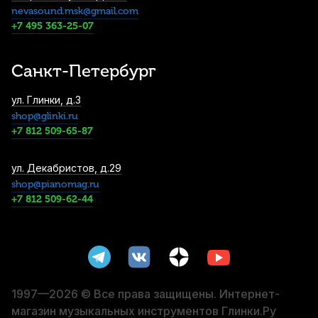
nevasound.msk@gmail.com
Наушники Behringer HC 200
+7 495 363-25-07
2 870
р.
2 726
р.
Купить
Санкт-Петербург
Дирижерская палочка Rohema Seidel
ул. Глинки, д.3
граб/пробка 400 мм
shop@glinki.ru
3 490
р.
3 315
р.
Купить
+7 812 509-65-87
Дирижерская палочка Rohema Bruch
ул. Декабристов, д.29
стекловолокно/пробка 350 мм
shop@pianomag.ru
+7 812 509-62-44
3 490
р.
3 315
р.
Купить
Нотный пульт оркестровый Kuno KM-
906 металлический
3 640
р.
3 458
р.
Купить
1997—2026 © Все права защищены. Интернет-
магазин музыкальных инструментов Глинки.Ру