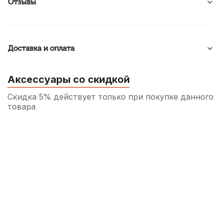
Отзывы
Доставка и оплата
Аксессуары со скидкой
Скидка 5% действует только при покупке данного
товара
Камертон духовой Alice A004E Ми (E)
70
р.
66
р.
Купить
Аудио кабель Soundking BB314-3M, джек
6.3 - 2X джек 6.3, 3 м
500
р.
475
р.
Купить