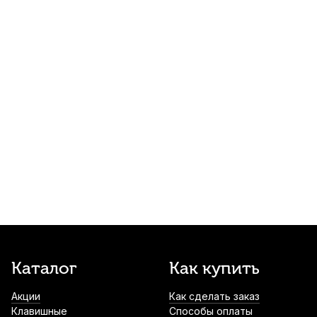
Аудио кабель Soundking BB317-3M, джек
3,5 (стерео) - 2X джек 6,3 (моно), 3 м
540
р.
513
р.
Купить
Инструментальный кабель Soundking
BC328-5M, джек - джек, 5 м
670
р.
636
р.
Купить
Кабель акустический Soundking BUJ002,
Type-C - 3.5мм (гнездо), 0.15 м
820
р.
779
р.
Купить
Кабель акустический Yerasov 23-2m,
Каталог
Как купить
джек 6.3 - джек 6.3, 2 м
Акции
Как сделать заказ
870
р.
826
р.
Купить
Клавишные
Способы оплаты