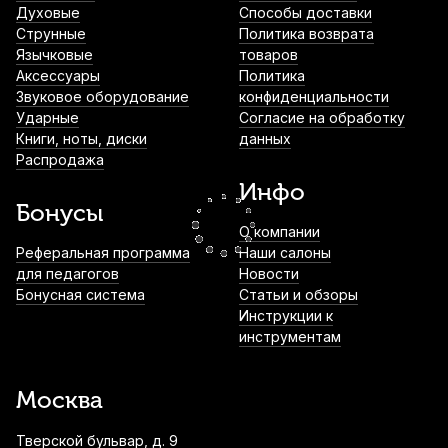
Духовые
Способы доставки
Кружка BAROQUE'MEOW Новогодняя
Струнные
Политика возврата
Язычковые
товаров
980
р.
931
р.
Купить
Аксессуары
Политика
Звуковое оборудование
конфиденциальности
Ударные
Согласие на обработку
Книги, ноты, диски
данных
Нотный пульт Dekko JR-201 BL
Распродажа
металлический
Инфо
1 090
р.
1 035
р.
Купить
Бонусы
О компании
Инструментальный кабель балансный
Реферальная программа
Наши салоны
Shnoor MC226-JSJS-B, джек 6.35 - джек
для педагогов
Новости
6.35, моно, 3 м
Бонусная система
Статьи и обзоры
Инструкции к
1 740
р.
1 653
р.
Купить
инструментам
Тюнер Planet Waves Micro PW-CT-15 NS
2 140
р.
2 033
р.
Купить
Москва
Тверской бульвар, д. 9