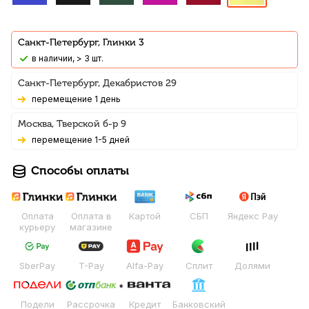
Санкт-Петербург, Глинки 3
В наличии, > 3 шт.
Санкт-Петербург, Декабристов 29
Перемещение 1 день
Москва, Тверской б-р 9
Перемещение 1-5 дней
Способы оплаты
Оплата
Оплата в
Картой
СБП
Яндекс Pay
курьеру
магазине
SberPay
T-Pay
Alfa-Pay
Сплит
Долями
Подели
Рассрочка
Кредит
Банковский