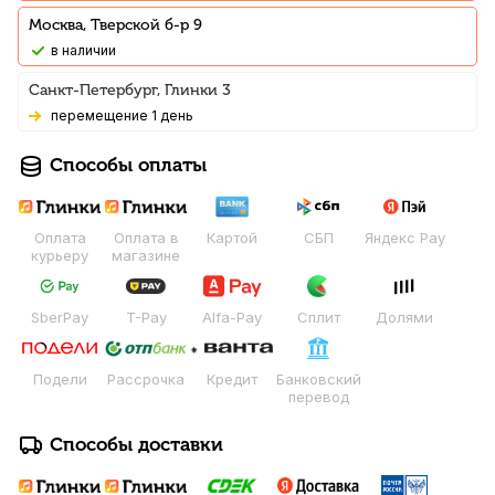
Москва, Тверской б-р 9
В наличии
Санкт-Петербург, Глинки 3
Перемещение 1 день
Способы оплаты
Оплата
Оплата в
Картой
СБП
Яндекс Pay
курьеру
магазине
SberPay
T-Pay
Alfa-Pay
Сплит
Долями
Подели
Рассрочка
Кредит
Банковский
перевод
Способы доставки