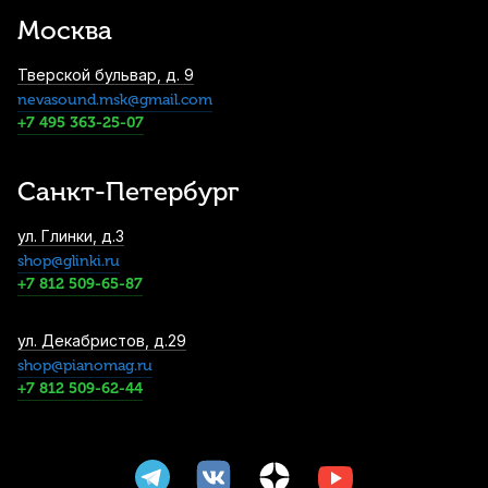
XMS7702BP07 настольная
Москва
1 110
р.
1 054
р.
Купить
Тверской бульвар, д. 9
nevasound.msk@gmail.com
Микрофонный кабель Leem MHI-5, джек
(моно) 6.3 мм - XLR (гнездо), 5 м
+7 495 363-25-07
1 460
р.
1 387
р.
Купить
Санкт-Петербург
Инструментальный кабель балансный
ул. Глинки, д.3
Shnoor MC226-JSJS-B, джек 6.35 - джек
shop@glinki.ru
6.35, моно, 3 м
+7 812 509-65-87
1 740
р.
1 653
р.
Купить
Инструментальный кабель Proel
ул. Декабристов, д.29
BULK100LU10, джек - джек, 10 м
shop@pianomag.ru
+7 812 509-62-44
1 940
р.
1 843
р.
Купить
Инструментальный кабель Proel
CHL100LU5, джек (моно) - джек (моно), 5