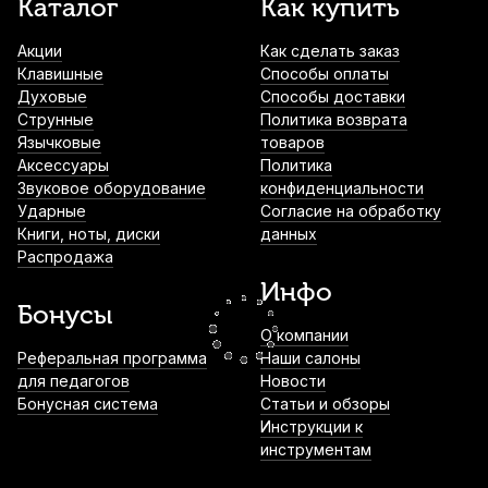
Каталог
Как купить
Soundking SIP108A
Акции
Как сделать заказ
650
р.
617
р.
Купить
Клавишные
Способы оплаты
Духовые
Способы доставки
Кабельный разъем XLR Neutrik NC3MXX
Струнные
Политика возврата
(папа)
Язычковые
товаров
Аксессуары
Политика
749
р.
712
р.
Купить
Звуковое оборудование
конфиденциальности
Ударные
Согласие на обработку
Книги, ноты, диски
данных
Тюнер Fzone FT-1 на клипсе
Распродажа
750
р.
712
р.
Купить
Инфо
Бонусы
О компании
Нотный пульт Kuno KM-901
Реферальная программа
Наши салоны
металлический
для педагогов
Новости
Бонусная система
Статьи и обзоры
1 100
р.
1 045
р.
Купить
Инструкции к
инструментам
Микрофонная стойка Superfix