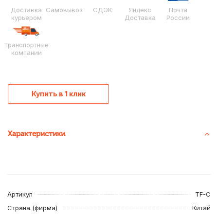
Доставка
Самовывоз
СДЭК
Яндекс
Почта
курьером
Доставка
России
Транспортные
компании
Купить в 1 клик
Характеристики
Артикул
TF-C
Страна (фирма)
Китай