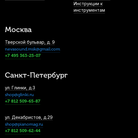
Купить
Инструкции к
инструментам
Кабель Shnoor MJ2XM, джек 3.5 мм - 2
XLRm, моно, 1 м
Москва
1 330
р.
1 263
р.
Купить
Тверской бульвар, д. 9
nevasound.msk@gmail.com
Тюнер Planet Waves Eclipse PW-CT-17GN,
+7 495 363-25-07
зеленый
1 450
р.
1 377
р.
Купить
Санкт-Петербург
Инструментальный кабель Die Hard
ул. Глинки, д.3
DHG100LU3, моно джек - моно джек, 3 м
shop@glinki.ru
1 490
р.
1 415
р.
Купить
+7 812 509-65-87
ул. Декабристов, д.29
Метроном механический Solo S-350 Blue
пластиковый
shop@pianomag.ru
+7 812 509-62-44
1 800
р.
1 710
р.
Купить