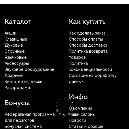
6,35 мм, 6.1 м
490
р.
465
р.
Купить
Каталог
Как купить
Коммутационный кабель Dunlop MXR
DCP06J, "патч", 15 см
Акции
Как сделать заказ
790
р.
750
р.
Купить
Клавишные
Способы оплаты
Духовые
Способы доставки
Струнные
Политика возврата
Кружка BAROQUE'MEOW Новогодняя
Язычковые
товаров
980
р.
931
р.
Купить
Аксессуары
Политика
Звуковое оборудование
конфиденциальности
Ударные
Согласие на обработку
Книги, ноты, диски
данных
Микрофонная стойка Superfix
Распродажа
XMS7702BP07 настольная
Инфо
1 110
р.
1 054
р.
Купить
Бонусы
О компании
Реферальная программа
Наши салоны
Значок на булавке Pickboy Snare drum
для педагогов
white
Новости
Бонусная система
Статьи и обзоры
1 160
р.
1 102
р.