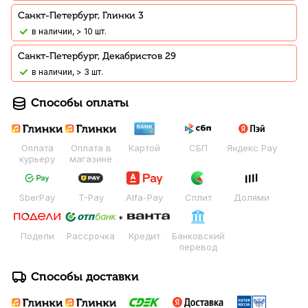
Санкт-Петербург, Глинки 3
В наличии, > 10 шт.
Санкт-Петербург, Декабристов 29
В наличии, > 3 шт.
Способы оплаты
Оплата
Оплата в
Картой
СБП
Яндекс Pay
курьеру
магазине
SberPay
T-Pay
Alfa-Pay
Сплит
Долями
Подели
Рассрочка
Кредит
Банковский
перевод
Способы доставки