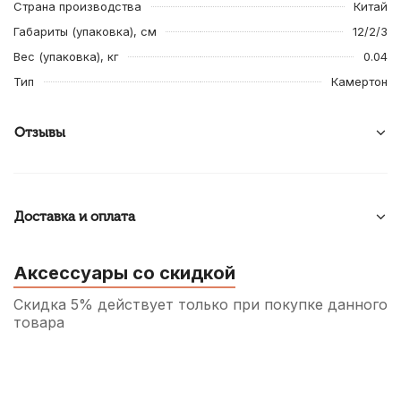
Страна производства
Китай
Габариты (упаковка), см
12/2/3
Вес (упаковка), кг
0.04
Тип
Камертон
Отзывы
Доставка и оплата
Аксессуары со скидкой
Скидка 5% действует только при покупке данного
товара
Переходник Soundking CC308-1, джек
(моно, штекер) 6.35 мм - джек (моно,