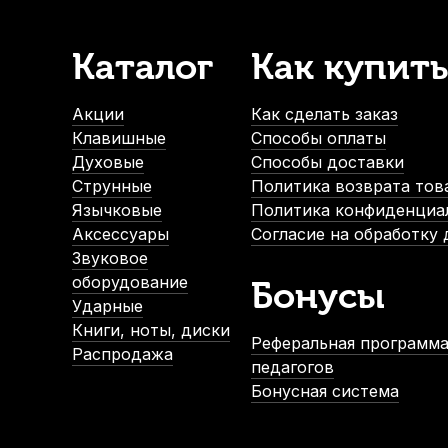
1 045
р.
Каталог
Как купить
-5%
-5%
Акции
Как сделать заказ
Клавишные
Способы оплаты
Духовые
Способы доставки
Струнные
Политика возврата тов
Язычковые
Политика конфиденциа
Аксессуары
Согласие на обработку
Звуковое
Наушники Behringer HPM1100-BK
Значок на булавке 
оборудование
Бонусы
В наличии, > 3 шт.
В нал
Ударные
1 690
р.
1 890
Книги, ноты, диски
Реферальная программа
1 605
р.
1 795
Распродажа
педагогов
Бонусная система
-5%