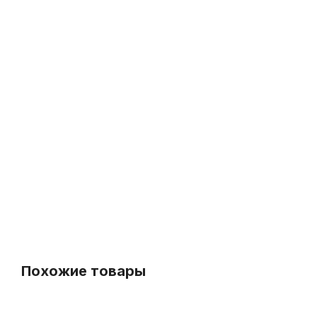
Ремень для футляра, кейса, барабана MZ-RFB-tb-130-40
В наличии, > 3 шт.
490
р.
465
р.
-5%
Похожие товары