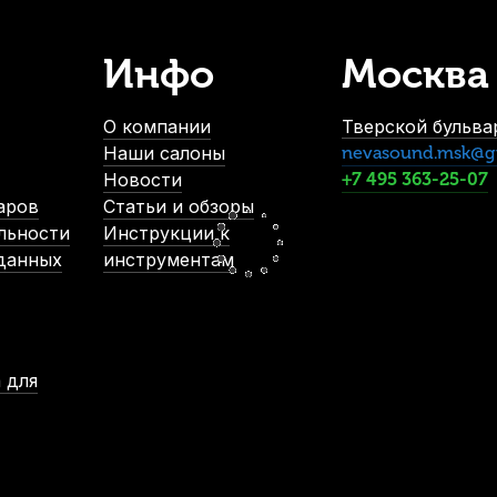
1 377
р.
Инфо
Москва
-5%
О компании
Тверской бульвар
Наши салоны
nevasound.msk@g
Новости
+7 495 363-25-07
аров
Статьи и обзоры
льности
Инструкции к
 данных
инструментам
Pickboy Violin
Значок на булавке Pickboy Сlassical Guitar Gold
ичии
В наличии
р.
1 930
р.
 для
р.
1 833
р.
-5%