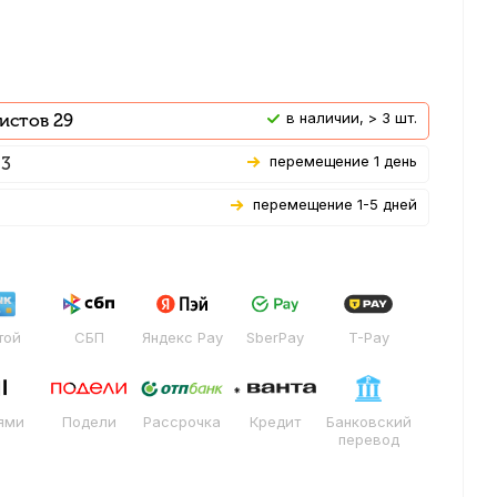
В наличии, > 3 шт.
истов 29
Перемещение 1 день
 3
Перемещение 1-5 дней
той
СБП
Яндекс Pay
SberPay
T-Pay
ями
Подели
Рассрочка
Кредит
Банковский
перевод