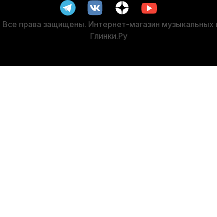
СУПЕРЦЕНА
Все права защищены. Интернет-магазин музыкальных
Глинки.Ру
, 10 м
Метроном механический Solo Macaron S-320 Green 
В наличии
2 290
р.
2 175
р.
-5%