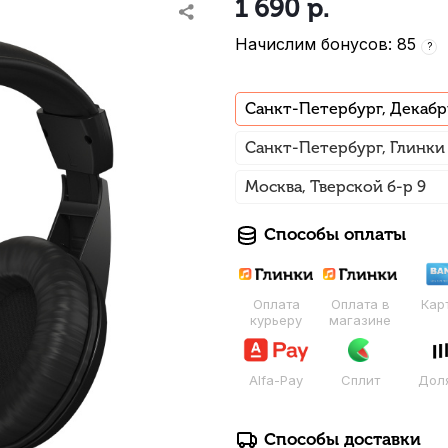
1 690
р.
Начислим бонусов: 85
?
Санкт-Петербург, Декабр
Санкт-Петербург, Глинки
Москва, Тверской б-р 9
Способы оплаты
Оплата
Оплата в
Кар
курьеру
магазине
Alfa-Pay
Сплит
Дол
Способы доставки