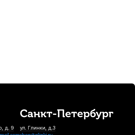
 виолончельного смычка Gewa Mustang Normal
В наличии, > 3 шт.
380
р.
361
р.
Санкт-Петербург
ели Wittner 912EAN 4/4-3/4
аличии, > 10 шт.
, д. 9
ул. Глинки, д.3
 250
р.
mail.com
shop@glinki.ru