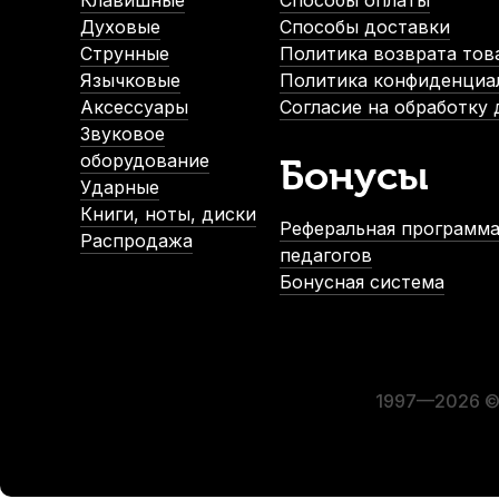
Клавишные
Способы оплаты
370
р.
Духовые
Способы доставки
Струнные
Политика возврата тов
Язычковые
Политика конфиденциа
-5%
Аксессуары
Согласие на обработку
Звуковое
оборудование
Бонусы
Ударные
Книги, ноты, диски
Реферальная программа
Распродажа
педагогов
Бонусная система
Подавитель волчков для контрабаса Dictum Sonstige 5440
В наличии
1 290
р.
1 225
р.
1997—2026 © 
-5%