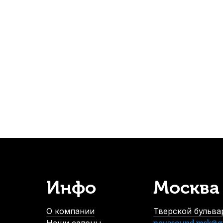
ашинка для виолончели Brahner CFT-037 1/2-1/4
Волос для
В наличии, > 3 шт.
280
р.
266
р.
-5%
-5%
Инфо
Москва
Жилка для виолончели Gewa 4/4-3/4
Машинка для виолонч
В наличии, > 3 шт.
В н
О компании
Тверской бульвар
560
р.
1
nevasound.msk@g