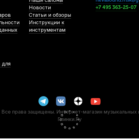
Наши салоны
532
р.
Новости
+7 495 363-25-07
аров
Статьи и обзоры
льности
Инструкции к
-5%
 данных
инструментам
 для
41
Подставка для струн виолончели Gewa Standard 3/4
В наличии
1 950
р.
1 852
р.
Все права защищены. Интернет-магазин музыкальных
Глинки.Ру
-5%
-5%