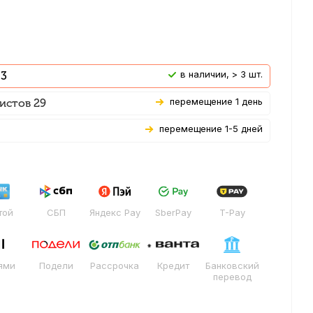
В наличии, > 3 шт.
 3
Перемещение 1 день
истов 29
Перемещение 1-5 дней
той
СБП
Яндекс Pay
SberPay
T-Pay
ями
Подели
Рассрочка
Кредит
Банковский
перевод