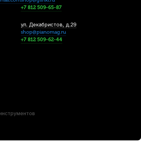
1 187
р.
+7 812 509-65-87
ул. Декабристов, д.29
-5%
shop@pianomag.ru
+7 812 509-62-44
Канифоль для виолончели Quinta Alexandros Premium
В наличии, > 3 шт.
2 400
р.
2 280
р.
 инструментов