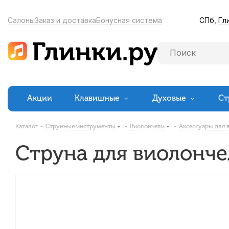
СПб,
Гл
Салоны
Заказ и доставка
Бонусная система
Акции
Клавишные
Духовые
Ст
Каталог
-
Струнные инструменты
-
Виолончели
-
Аксессуары для 
Струна для виолончели