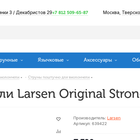
инки 3
/
Декабристов 29
Москва,
Тверско
+7 812 509-65-87
рунные
Язычковые
Аксессуары
Об
виолончели
-
Струны поштучно для виолончели
 Larsen Original Stron
Производитель:
Larsen
Артикул:
639422