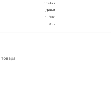
639422
Дания
13/13/1
0.02
 товара
-5%
-5%