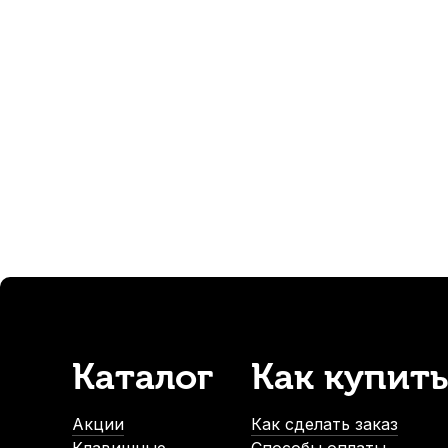
Подставка для струн виолончели Mirra DMQ-12 1/4
М
В наличии, > 3 шт.
270
р.
256
р.
-5%
Каталог
Как купить
Колок для виолончели WBO Swiss черное дерево 1/2
В наличии, > 3 шт.
Акции
Как сделать заказ
390
р.