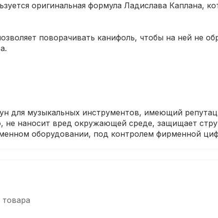
ьзуется оригинальная формула Ладислава Каплана, ко
позволяет поворачивать канифоль, чтобы на ней не об
а.
трун для музыкальных инструментов, имеющий репута
o, не наносит вред окружающей среде, защищает струн
рменном оборудовании, под контролем фирменной циф
 товара