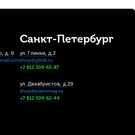
полировки ладов струнных Dunlop
В наличии, > 3 шт.
880
р.
836
р.
Санкт-Петербург
, д. 9
ул. Глинки, д.3
mail.com
shop@glinki.ru
+7 812 509-65-87
ул. Декабристов, д.29
shop@pianomag.ru
+7 812 509-62-44
tik Kunstler 202A