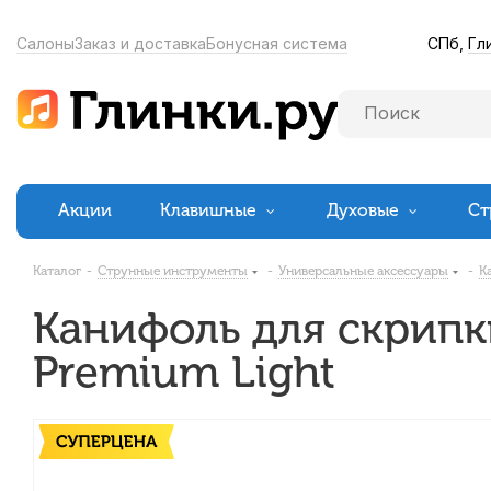
СПб,
Гл
Салоны
Заказ и доставка
Бонусная система
Акции
Клавишные
Духовые
Ст
Каталог
-
Струнные инструменты
-
Универсальные аксессуары
-
К
Канифоль для скрипки
Premium Light