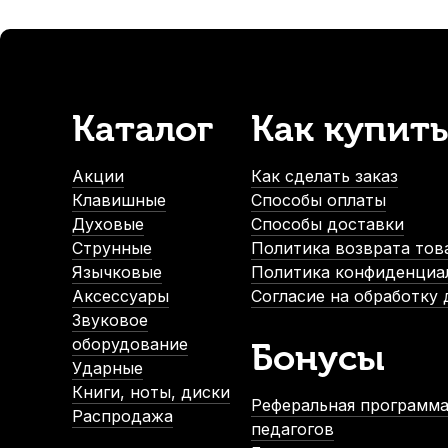
Канифоль для скрипки, альта и виолончели D'Addario VR3
В наличии, > 10 шт.
390
р.
370
р.
Каталог
Как купить
-5%
-5%
Акции
Как сделать заказ
Клавишные
Способы оплаты
Духовые
Способы доставки
Струнные
Политика возврата тов
Язычковые
Политика конфиденциа
Аксессуары
Согласие на обработку
Звуковое
Защитный воск-полишер Quinta
Канифоль для скрип
оборудование
Бонусы
В наличии, > 3 шт.
В нали
Ударные
900
р.
1 
Книги, ноты, диски
Реферальная программа
855
р.
1 
Распродажа
педагогов