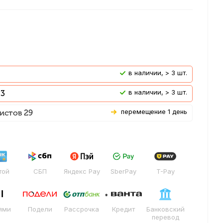
В наличии, > 3 шт.
В наличии, > 3 шт.
 3
Перемещение 1 день
истов 29
той
СБП
Яндекс Pay
SberPay
T-Pay
ями
Подели
Рассрочка
Кредит
Банковский
перевод