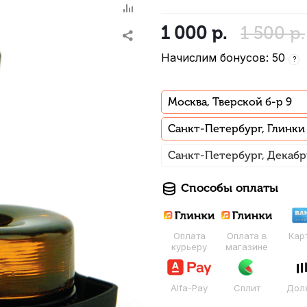
1 000
р.
1 500
р.
Начислим бонусов: 50
?
Москва, Тверской б-р 9
Санкт-Петербург, Глинки
Санкт-Петербург, Декабр
Способы оплаты
Оплата
Оплата в
Кар
курьеру
магазине
Alfa-Pay
Сплит
Дол