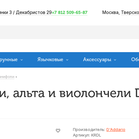
инки 3
/
Декабристов 29
Москва,
Тверско
+7 812 509-65-87
рунные
Язычковые
Аксессуары
Об
анифоли
, альта и виолончели D
Производитель:
D'Addario
Артикул:
KRDL