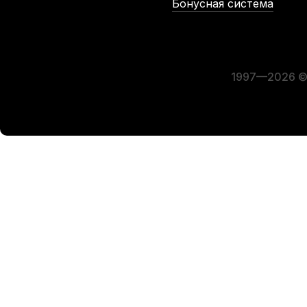
Бонусная система
-5%
-5%
СУПЕРЦЕНА
СУПЕР
1997—2026 © 
Канифоль для скрипки и альта Pirastro Tonica
Канифол
В наличии, > 10 шт.
1 840
р.
1 748
р.
-5%