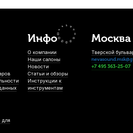
00
Канифоль для скрипки и альта Violineo
Бумага для 
В наличии, > 10 шт.
790
р.
750
р.
Инфо
Москва
-5%
О компании
Тверской бульвар
Наши салоны
nevasound.msk@g
Новости
+7 495 363-25-07
аров
Статьи и обзоры
льности
Инструкции к
 данных
инструментам
ки Hidersine Deluxe 6V
Канифоль для скрипки и альта Thomas
чии, > 10 шт.
В наличии
440
р.
1 450
р.
 для
368
р.
1 377
р.