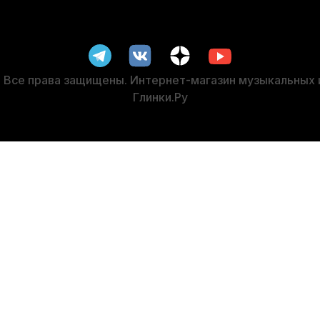
-5%
ЦЕНА
Все права защищены. Интернет-магазин музыкальных
Глинки.Ру
ь для скрипки и альта Pirastro Gold
Канифоль для скрипки Q
В наличии, > 10 шт.
В наличии, 
1 840
р.
1 950
р
1 748
р.
1 852
р