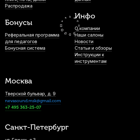
Распродажа
1 200
р.
1 140
р.
Купить
Инфо
Бонусы
О компании
Струна для скрипки Thomastik Dominant
Реферальная программа
Наши салоны
130 Ми (E)
для педагогов
Новости
Бонусная система
Статьи и обзоры
1 250
р.
1 187
р.
Купить
Инструкции к
инструментам
Подбородник для скрипки WBO Teka Hill
палисандр 4/4
Москва
1 340
р.
1 273
р.
Купить
Тверской бульвар, д. 9
nevasound.msk@gmail.com
Чехол для скрипки АМС Ск4/4-1
+7 495 363-25-07
2 120
р.
2 014
р.
Купить
Санкт-Петербург
Футляр для скрипки Brahner VLS-90/BK
ул. Глинки, д.3