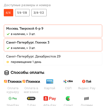
Доступные размеры и номера
4/4
1/4-1/8
3/4-1/2
Москва, Тверской б-р 9
В наличии, > 3 шт.
Санкт-Петербург, Глинки 3
В наличии, > 3 шт.
Санкт-Петербург, Декабристов 29
Перемещение 1 день
Способы оплаты
Оплата
Оплата в
Картой
СБП
Яндекс Pay
курьеру
магазине
SberPay
T-Pay
Alfa-Pay
Сплит
Долями