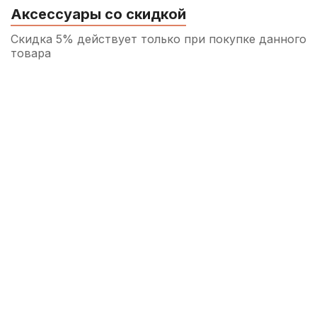
Аксессуары со скидкой
Скидка 5% действует только при покупке данного
товара
Подставка для струн скрипки Antonio
Lavazza 1/2
80
р.
76
р.
Купить
Машинка для скрипки Symphony 4/4
480
р.
456
р.
Купить
Струна для скрипки Pirastro Chromcor
319120 Ми (E)
610
р.
579
р.
Купить