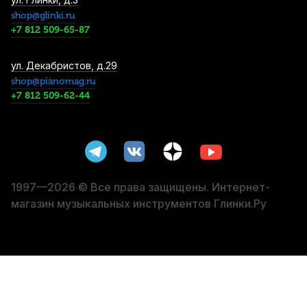
1/2
shop@glinki.ru
2 730
р.
2 593
р.
Купить
+7 812 509-65-87
Подставка для струн скрипки Quinta 14/3
ул. Декабристов, д.29
4/4
shop@pianomag.ru
+7 812 509-62-44
3 750
р.
3 562
р.
Купить
Смычок для скрипки Stefan Poladic 11
Carbon Fiber 1/2
4 300
р.
4 085
р.
Купить
1997—2026 © Все права защищены. Интернет-
магазин музыкальных инструментов Глинки.Ру
Чехол для скрипки Mazurka натуральный
шелк
4 650
р.
4 417
р.
Купить
Смычок для скрипки Artemis YBB-V27 4/4
7 600
р.
7 220
р.
Купить