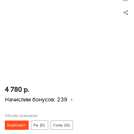
4 780
р.
Начислим бонусов: 239
?
Объём упаковки:
Комплект
Ре (D)
Соль (G)