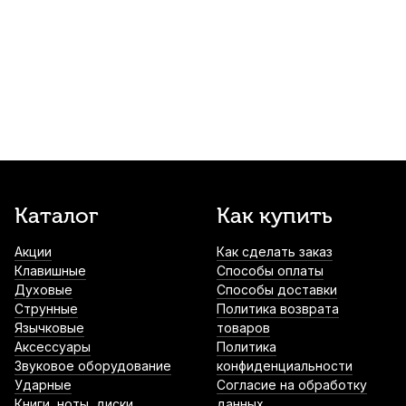
Струнодержатель для скрипки Brahner
EWTP-236 3/4
640
р.
608
р.
Купить
Струна для скрипки Quinta Medium Ми
(E) 3/4
660
р.
627
р.
Купить
Колки для скрипки Brahner EVP-228
Каталог
Как купить
черное дерево 1/2 (4 шт)
Акции
Как сделать заказ
750
р.
712
р.
Купить
Клавишные
Способы оплаты
Духовые
Способы доставки
Струна для скрипки Thomastik Dominant
Струнные
Политика возврата
Pro DP01 Ми (E)
Язычковые
товаров
Аксессуары
Политика
900
р.
855
р.
Купить
Звуковое оборудование
конфиденциальности
Ударные
Согласие на обработку
Книги, ноты, диски
данных
Подушка для скрипки Mazurka 1/32-4/4