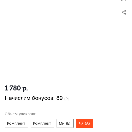
1 780
р.
Начислим бонусов: 89
?
Объём упаковки:
Комплект
Комплект
Ми (E)
Ля (A)