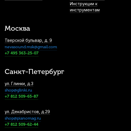
Инструкции к
инструментам
Смычок для скрипки Cremona CVB-731
1/8
Москва
3 120
р.
2 964
р.
Купить
Тверской бульвар, д. 9
nevasound.msk@gmail.com
Струны для скрипки Thomastik Alphayue
AL100 (4 шт)
+7 495 363-25-07
4 010
р.
3 809
р.
Купить
Санкт-Петербург
Смычок для скрипки Stefan Poladic 11
ул. Глинки, д.3
Carbon Fiber 1/4
shop@glinki.ru
4 300
р.
4 085
р.
Купить
+7 812 509-65-87
Струны для скрипки Thomastik Alphayue
ул. Декабристов, д.29
AL100 1/4 (4 шт)
shop@pianomag.ru
+7 812 509-62-44
4 470
р.
4 246
р.
Купить