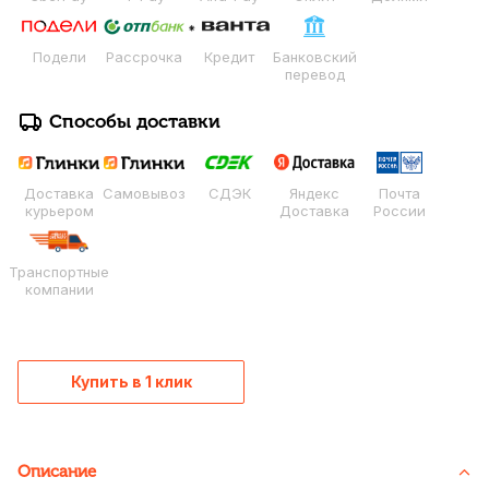
Подели
Рассрочка
Кредит
Банковский
перевод
Способы доставки
Доставка
Самовывоз
СДЭК
Яндекс
Почта
курьером
Доставка
России
Транспортные
компании
Купить в 1 клик
Описание