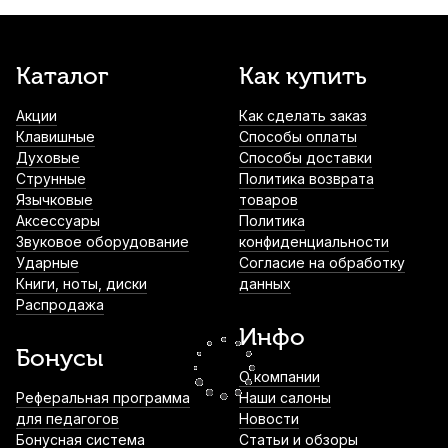
1 120
р.
1 064
р.
Купить
Смычок для скрипки Stefan Poladic 03
Каталог
Как купить
Rosewood 1/8
Акции
Как сделать заказ
1 400
р.
1 330
р.
Купить
Клавишные
Способы оплаты
Духовые
Способы доставки
Струна для скрипки Quinta Medium Соль
Струнные
Политика возврата
(G) 3/4
Язычковые
товаров
Аксессуары
Политика
1 630
р.
1 548
р.
Купить
Звуковое оборудование
конфиденциальности
Ударные
Согласие на обработку
Книги, ноты, диски
данных
Струна для скрипки Thomastik Peter
Распродажа
Infeld PI01 Ми (E)
Инфо
2 490
р.
2 365
р.
Купить
Бонусы
О компании
Смычок для скрипки Karl Heinlich HVB-
Реферальная программа
Наши салоны
24A 1/2
для педагогов
Новости
Бонусная система
Статьи и обзоры
2 920
р.
2 774
р.
Купить