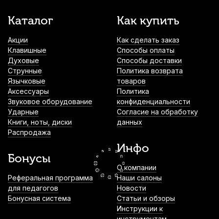
Смычок для скрипки Stefan Poladic 88
Каталог
Как купить
Brazilwood 3/4
Акции
Как сделать заказ
2 200
р.
2 090
р.
Купить
Клавишные
Способы оплаты
Духовые
Способы доставки
Смычок для скрипки Stefan Poladic 88
Струнные
Политика возврата
Brazilwood 1/4
Язычковые
товаров
Аксессуары
Политика
2 200
р.
2 090
р.
Купить
Звуковое оборудование
конфиденциальности
Ударные
Согласие на обработку
Книги, ноты, диски
данных
Подставка для струн скрипки Josef Teller
Распродажа
Master No59 4/4
Инфо
2 300
р.
2 185
р.
Купить
Бонусы
О компании
Смычок для скрипки Gewa Student RS 1/2
Реферальная программа
Наши салоны
для педагогов
Новости
2 345
р.
2 228
р.
Купить
Бонусная система
Статьи и обзоры
Инструкции к
инструментам