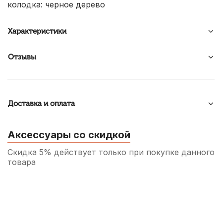
колодка: черное дерево
Характеристики
Отзывы
Доставка и оплата
Аксессуары со скидкой
Скидка 5% действует только при покупке данного
товара
Подставка для струн скрипки Josef Teller
Student No42 1/4
580
р.
551
р.
Купить