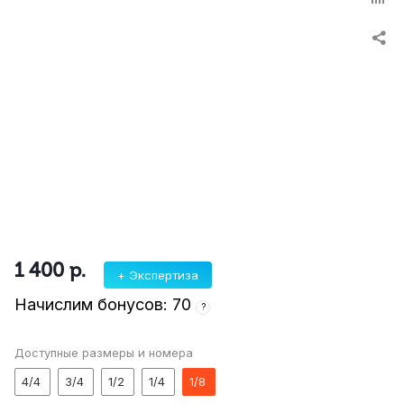
1 400
р.
+ Экспертиза
Начислим бонусов: 70
?
Доступные размеры и номера
4/4
3/4
1/2
1/4
1/8