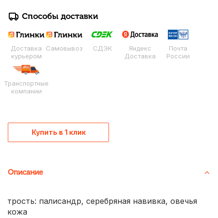
Способы доставки
Доставка
Самовывоз
СДЭК
Яндекс
Почта
курьером
Доставка
России
Транспортные
компании
Купить в 1 клик
Описание
трость: палисандр, серебряная навивка, овечья
кожа