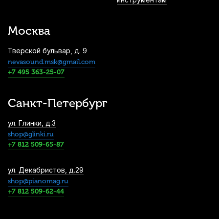
Мостик для скрипки Fom ME-035 4/4-3/4
2 500
р.
2 375
р.
Купить
Москва
Тверской бульвар, д. 9
nevasound.msk@gmail.com
Смычок для скрипки Cremona CVB-726
4/4
+7 495 363-25-07
3 050
р.
2 897
р.
Купить
Санкт-Петербург
Смычок для скрипки Cremona CVB-731
ул. Глинки, д.3
1/8
shop@glinki.ru
3 120
р.
2 964
р.
Купить
+7 812 509-65-87
Футляр для скрипки Brahner VC-37/BKBL
ул. Декабристов, д.29
1/4
shop@pianomag.ru
+7 812 509-62-44
3 380
р.
3 211
р.
Купить