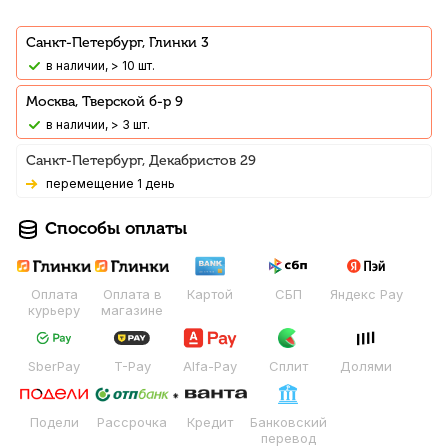
Санкт-Петербург, Глинки 3
В наличии, > 10 шт.
Москва, Тверской б-р 9
В наличии, > 3 шт.
Санкт-Петербург, Декабристов 29
Перемещение 1 день
Способы оплаты
Оплата
Оплата в
Картой
СБП
Яндекс Pay
курьеру
магазине
SberPay
T-Pay
Alfa-Pay
Сплит
Долями
Подели
Рассрочка
Кредит
Банковский
перевод