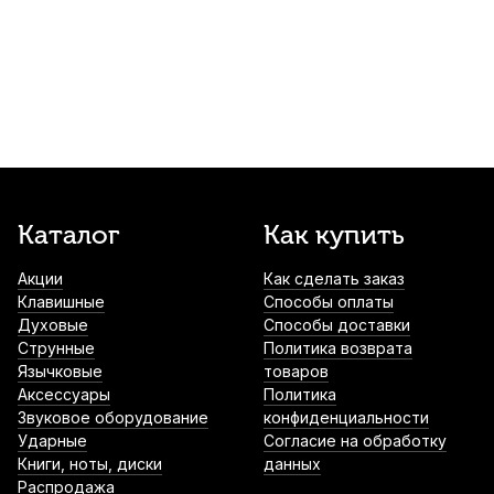
Ми (E)
710
р.
674
р.
Купить
Струна для скрипки Larsen Aurora Ми (E)
920
р.
874
р.
Купить
Струна для скрипки Larsen Tzigane
Каталог
Как купить
Medium Ми (E)
Акции
Как сделать заказ
950
р.
902
р.
Купить
Клавишные
Способы оплаты
Духовые
Способы доставки
Сурдина для скрипки Fom ZD-234
Струнные
Политика возврата
Язычковые
товаров
1 020
р.
969
р.
Купить
Аксессуары
Политика
Звуковое оборудование
конфиденциальности
Ударные
Согласие на обработку
Книги, ноты, диски
данных
Струна для скрипки Thomastik Dominant
Распродажа
130 Ми (E)