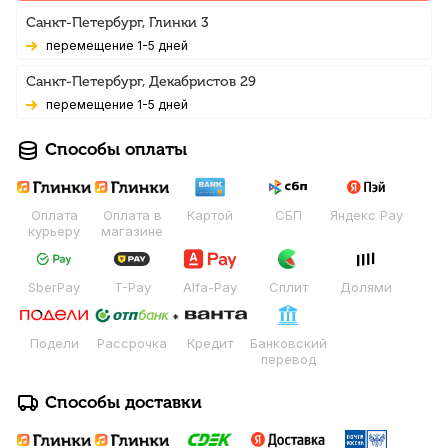
Санкт-Петербург, Глинки 3
Перемещение 1-5 дней
Санкт-Петербург, Декабристов 29
Перемещение 1-5 дней
Способы оплаты
Оплата
Оплата в
Картой
СБП
Яндекс Pay
курьеру
магазине
SberPay
T-Pay
Alfa-Pay
Сплит
Долями
Подели
Рассрочка
Кредит
Банковский
перевод
Способы доставки