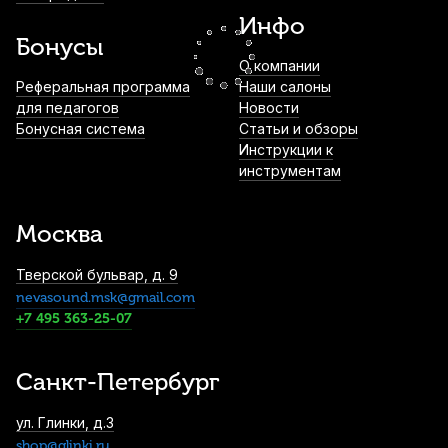
Инфо
1 250
р.
1 187
р.
Купить
Бонусы
О компании
Смычок для скрипки Karl Heinlich HVB-
Реферальная программа
Наши салоны
24A 1/2
для педагогов
Новости
Бонусная система
Статьи и обзоры
2 920
р.
2 774
р.
Купить
Инструкции к
инструментам
Струна для скрипки Thomastik Vision
Titanium Solo VIT01 Ми (E)
Москва
3 000
р.
2 850
р.
Купить
Тверской бульвар, д. 9
nevasound.msk@gmail.com
Мостик для скрипки Mezzo MZ-MV 3/4
+7 495 363-25-07
3 530
р.
3 353
р.
Купить
Санкт-Петербург
Мостик для скрипки Wolf Standard Primo
ул. Глинки, д.3
SR42 4/4-3/4
shop@glinki.ru