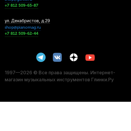
3 980
р.
3 781
р.
Купить
+7 812 509-65-87
Струны для скрипки Thomastik Alphayue
ул. Декабристов, д.29
AL100 1/2 (4 шт)
shop@pianomag.ru
+7 812 509-62-44
4 010
р.
3 809
р.
Купить
Смычок для скрипки Stefan Poladic 11
Carbon Fiber 1/2
4 300
р.
4 085
р.
Купить
1997—2026 © Все права защищены. Интернет-
магазин музыкальных инструментов Глинки.Ру
Струны для скрипки Pirastro Tonica
412021 (4 шт)
4 600
р.
4 370
р.
Купить
Струна для скрипки Pirastro Evah Pirazzi
419321 Ре (D)
5 910
р.
5 614
р.
Купить