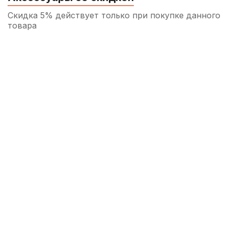
Скидка 5% действует только при покупке данного
товара
Сурдина для скрипки Solo Bronze
300
р.
285
р.
Купить
Струнодержатель для скрипки WBO
VT03E 4/4
450
р.
427
р.
Купить
Подавитель волчков для скрипки Мозеръ
530
р.
503
р.
Купить
Струна для скрипки Quinta Velvet Light