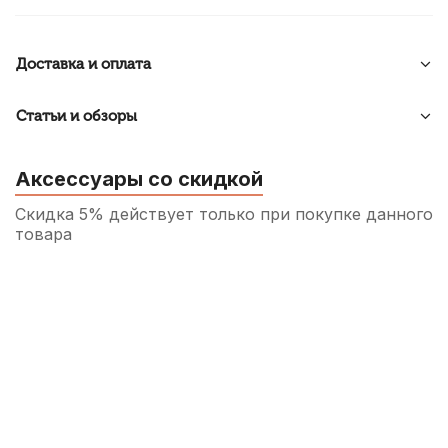
Доставка и оплата
Статьи и обзоры
Аксессуары со скидкой
Скидка 5% действует только при покупке данного
товара
Машинка для скрипки Mirra XWT-10 4/4
100
р.
95
р.
Купить
Винт с бочонком для скрипичного
смычка Stefan Poladic 1/2