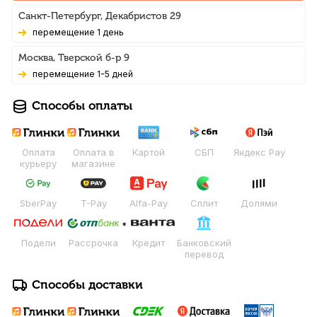
Санкт-Петербург, Декабристов 29
Перемещение 1 день
Москва, Тверской б-р 9
Перемещение 1-5 дней
Способы оплаты
Оплата
Оплата в
Картой
СБП
Яндекс Pay
курьеру
магазине
SberPay
T-Pay
Alfa-Pay
Сплит
Долями
Подели
Рассрочка
Кредит
Банковский
перевод
Способы доставки