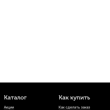
350
р.
332
р.
Купить
Мостик для скрипки Fom ME-044 4/4-3/4
800
р.
760
р.
Купить
Подбородник для скрипки WBO Teka Hill
палисандр 4/4
1 340
р.
1 273
р.
Купить
Струна для скрипки Thomastik
Superflexible 8 Ми (E)
1 350
р.
1 282
р.
Купить
Смычок для скрипки Stefan Poladic 03
Каталог
Как купить
Rosewood 1/8
Акции
Как сделать заказ
1 400
р.
1 330
р.
Купить