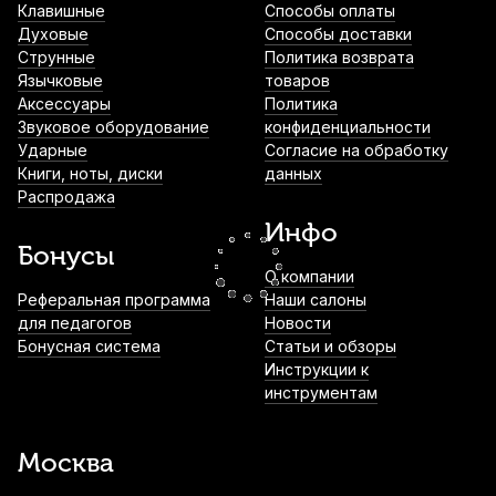
Клавишные
Способы оплаты
Духовые
Способы доставки
Мостик для скрипки Stefan Poladic 20
Струнные
Политика возврата
Wood 4/4-3/4
Язычковые
товаров
Аксессуары
Политика
1 500
р.
1 425
р.
Купить
Звуковое оборудование
конфиденциальности
Ударные
Согласие на обработку
Книги, ноты, диски
данных
Струна для скрипки Quinta Medium Ре
Распродажа
(D) 3/4
Инфо
1 530
р.
1 453
р.
Купить
Бонусы
О компании
Смычок для скрипки Gewa Student RS 1/2
Реферальная программа
Наши салоны
для педагогов
Новости
2 345
р.
2 228
р.
Купить
Бонусная система
Статьи и обзоры
Инструкции к
инструментам
Струнодержатель для скрипки Wittner
915151 1/8
Москва
2 850
р.
2 707
р.
Купить