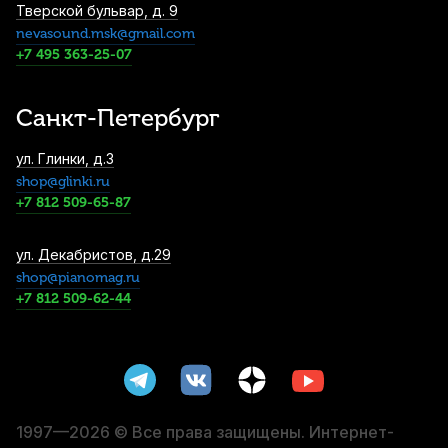
Тверской бульвар, д. 9
nevasound.msk@gmail.com
Смычок для скрипки Stefan Poladic 13
Sandalwood 1/2
+7 495 363-25-07
5 200
р.
4 940
р.
Купить
Санкт-Петербург
Смычок для скрипки Artemis YBB-V18 4/4
ул. Глинки, д.3
6 300
р.
5 985
р.
Купить
shop@glinki.ru
+7 812 509-65-87
Струны для скрипки Thomastik
ул. Декабристов, д.29
Superflexible 15 (4 шт)
shop@pianomag.ru
+7 812 509-62-44
6 480
р.
6 156
р.
Купить
Струны для скрипки Thomastik Wiener
Melange GS100 (4 шт)
7 810
р.
7 419
р.
Купить
1997—2026 © Все права защищены. Интернет-