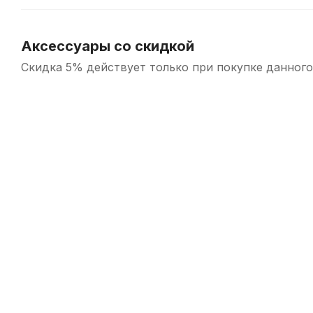
Аксессуары со скидкой
Скидка 5% действует только при покупке данного
-5%
Струны для балалайки прима Господин музыкант Profi BP3
В наличии, > 10 шт.
270
р.
256
р.