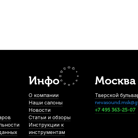
чка со скрипкой"
Канифоль для скрипки, альта и виолончели
В наличии, > 3 шт.
350
р.
332
р.
Инфо
Москва
-5%
О компании
Тверской бульвар
Наши салоны
nevasound.msk@g
Новости
+7 495 363-25-07
аров
Статьи и обзоры
льности
Инструкции к
 данных
инструментам