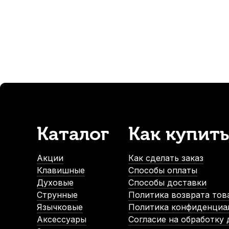
Канифоль для скрипки, альта и виолончели Perseus "дево
В наличии, > 10 шт.
350
р.
332
р.
Каталог
Как купить
-5%
Акции
Как сделать заказ
СУПЕРЦЕНА
Клавишные
Способы оплаты
Духовые
Способы доставки
Струнные
Политика возврата тов
Язычковые
Политика конфиденциа
Аксессуары
Согласие на обработку