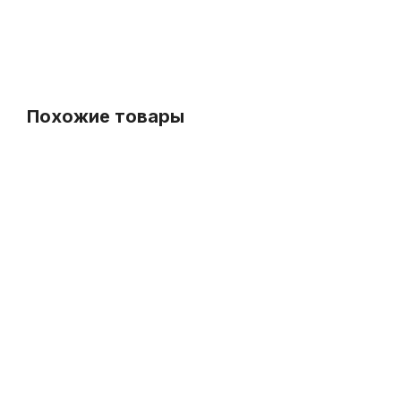
-5%
СУПЕРЦЕНА
Похожие товары
Колковая механика для балалайки прима Alice LOD-BPS
В наличии, > 3 шт.
270
р.
256
р.
Балалайка БалалайкерЪ Звонкий Папоротник 3S-SP
Б
-5%
В наличии
14 790
р.