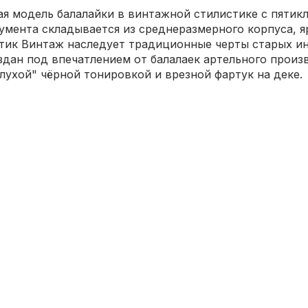
я модель балалайки в винтажной стилистике с пятик
умента складывается из среднеразмерного корпуса, я
стик Винтаж наследует традиционные черты старых ин
дан под впечатлением от балалаек артельного произв
лухой" чёрной тонировкой и врезной фартук на деке.