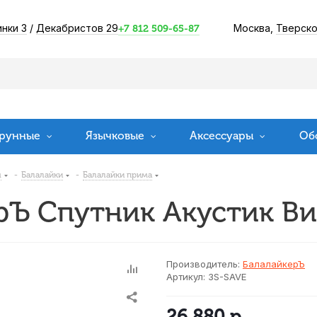
инки 3
/
Декабристов 29
Москва,
Тверско
+7 812 509-65-87
рунные
Язычковые
Аксессуары
Об
ы
-
Балалайки
-
Балалайки прима
рЪ Спутник Акустик В
Производитель:
БалалайкерЪ
Артикул:
3S-SAVE
26 880
р.