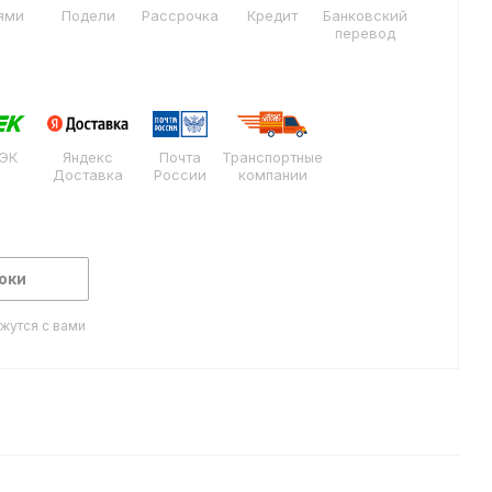
ями
Подели
Рассрочка
Кредит
Банковский
перевод
ЭК
Яндекс
Почта
Транспортные
Доставка
России
компании
оки
жутся с вами