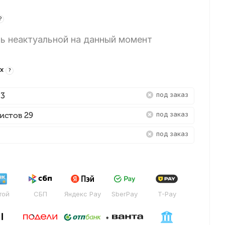
?
ь неактуальной на данный момент
-х
?
Под заказ
 3
Под заказ
истов 29
Под заказ
той
СБП
Яндекс Pay
SberPay
T-Pay