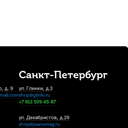
 Perseus "паровозик"
Санкт-Петербург
-5%
, д. 9
ул. Глинки, д.3
mail.com
shop@glinki.ru
+7 812 509-65-87
ул. Декабристов, д.29
shop@pianomag.ru