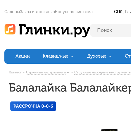
СПб,
Гл
Салоны
Заказ и доставка
Бонусная система
Акции
Клавишные
Духовые
Ст
Каталог
-
Струнные инструменты
-
Струнные народные инструмент
Балалайка Балалайке