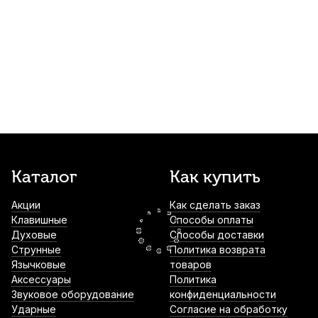
Колковая механика для балалайки прима
Alice LOD-BPS
270
р.
256
р.
Купить
Струны для балалайки прима Господин
музыкант Profi BP29N (3 шт)
300
р.
285
р.
Купить
Чехол для балалайки прима Armadil BL-
Каталог
Как купить
401
Акции
Как сделать заказ
1 100
р.
1 045
р.
Купить
Клавишные
Способы оплаты
Духовые
Способы доставки
Чехол для балалайки прима Hyper Bag
Струнные
Политика возврата
ЧБП10
Язычковые
товаров
Аксессуары
Политика
1 200
р.
1 140
р.
Купить
Звуковое оборудование
конфиденциальности
Ударные
Согласие на обработку