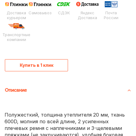
Доставка
Самовывоз
СДЭК
Яндекс
Почта
курьером
Доставка
России
Транспортные
компании
Купить в 1 клик
Описание
Полужесткий, толщина утеплителя 20 мм, ткань
600D, молния по всей длине, 2 усиленных
плечевых ремня с наплечниками и 3-щелевыми
пряжками (не закручиваются), удобная боковая