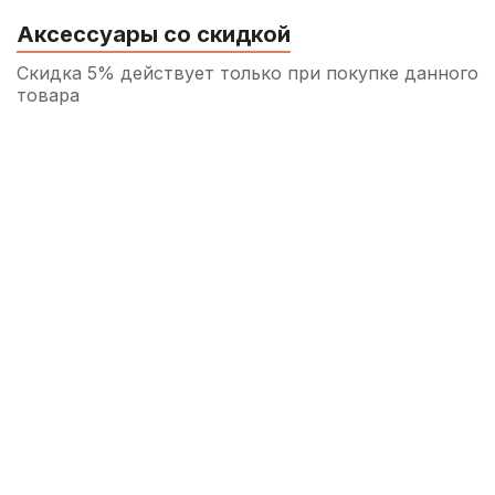
Аксессуары со скидкой
Скидка 5% действует только при покупке данного
товара
Струны для балалайки секунда Fedosov
БС (3 шт)
100
р.
95
р.
Купить
Струны для балалайки секунда Fedosov
(3 шт)
100
р.
95
р.
Купить
Струны для балалайки прима Господин
музыкант Profi BP30N (3 шт)
270
р.
256
р.
Купить