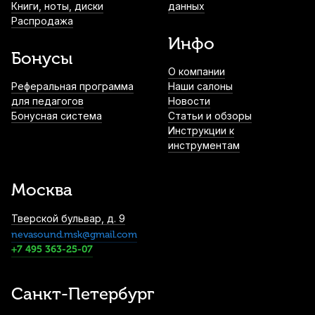
Книги, ноты, диски
данных
Чехол для балалайки прима Lutner LBP-2
Распродажа
1 250
р.
1 187
р.
Купить
Инфо
Бонусы
О компании
Чехол для балалайки секунда-альт Hyper
Реферальная программа
Наши салоны
Bag ЧБСА10
для педагогов
Новости
Бонусная система
Статьи и обзоры
1 300
р.
1 235
р.
Купить
Инструкции к
инструментам
Чехол для балалайки секунда Lutner
ЛЧБС2
Москва
2 100
р.
1 995
р.
Купить
Тверской бульвар, д. 9
nevasound.msk@gmail.com
Чехол для балалайки альт Lutner ЛЧБА2
+7 495 363-25-07
2 300
р.
2 185
р.
Купить
Санкт-Петербург
Чехол для балалайки прима Hyper Bag