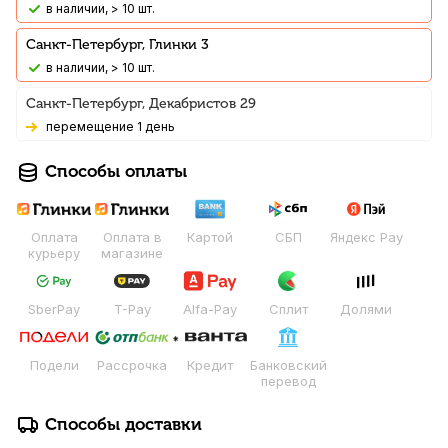
В наличии, > 10 шт.
Санкт-Петербург, Глинки 3
В наличии, > 10 шт.
Санкт-Петербург, Декабристов 29
Перемещение 1 день
Способы оплаты
Оплата
Оплата в
Картой
СБП
Яндекс Pay
курьеру
магазине
SberPay
T-Pay
Alfa-Pay
Сплит
Долями
Подели
Рассрочка
Кредит
Банковский
перевод
Способы доставки