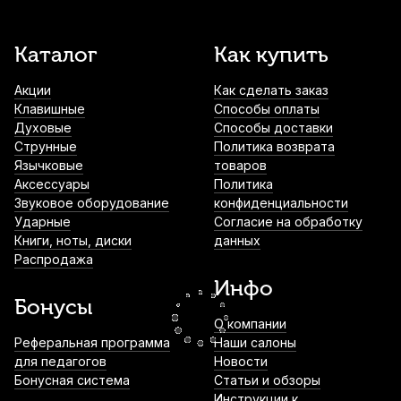
Каподастр для гитары Solo 3-in-1
Каталог
Как купить
Hydroxyl универсальный
Акции
Как сделать заказ
600
р.
570
р.
Купить
Клавишные
Способы оплаты
Духовые
Способы доставки
Чехол-брелок для медиаторов Dunlop
Струнные
Политика возврата
5201
Язычковые
товаров
Аксессуары
Политика
700
р.
665
р.
Купить
Звуковое оборудование
конфиденциальности
Ударные
Согласие на обработку
Книги, ноты, диски
данных
Струны для классической гитары La Bella
Распродажа
2001 Flamenco Concert Medium (6 шт)
Инфо
1 010
р.
959
р.
Купить
Бонусы
О компании
Струны для акустической гитары
Реферальная программа
Наши салоны
D'Addario Nickel Bronze NB1256 Light
для педагогов
Новости
Top/Med Bottom (6 шт)
Бонусная система
Статьи и обзоры
Инструкции к
1 020
р.
969
р.