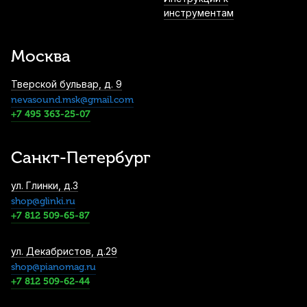
Купить
инструментам
Заглушка для резонаторного отверстия
гитары Ernie Ball 9618
Москва
1 150
р.
1 092
р.
Купить
Тверской бульвар, д. 9
nevasound.msk@gmail.com
Струны для классической гитары
+7 495 363-25-07
D'Addario Pro-Arte EJ31 Hard (6 шт)
1 330
р.
1 263
р.
Купить
Санкт-Петербург
Чехол для классической гитары Hyper
ул. Глинки, д.3
Bag ЧГКЛ10 4/4
shop@glinki.ru
1 350
р.
1 282
р.
Купить
+7 812 509-65-87
Струны для классической гитары Ernie
ул. Декабристов, д.29
Ball Earthwood 2069 Medium (6 шт)
shop@pianomag.ru
+7 812 509-62-44
1 450
р.
1 377
р.
Купить