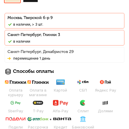
Москва, Тверской б-р 9
В наличии, > 3 шт.
Санкт-Петербург, Глинки 3
В наличии
Санкт-Петербург, Декабристов 29
Перемещение 1 день
Способы оплаты
Оплата
Оплата в
Картой
СБП
Яндекс Pay
курьеру
магазине
SberPay
T-Pay
Alfa-Pay
Сплит
Долями
Подели
Рассрочка
Кредит
Банковский