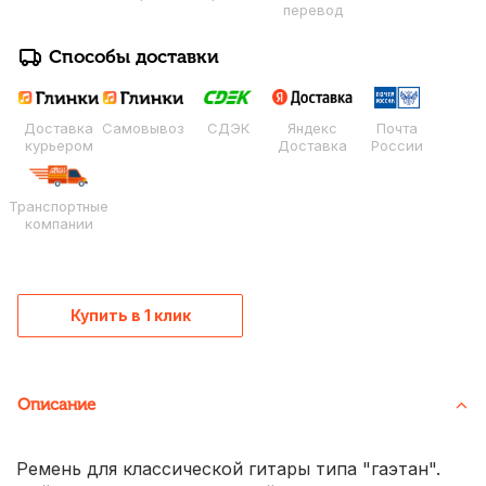
перевод
Способы доставки
Доставка
Самовывоз
СДЭК
Яндекс
Почта
курьером
Доставка
России
Транспортные
компании
Купить в 1 клик
Описание
Ремень для классической гитары типа "гаэтан".