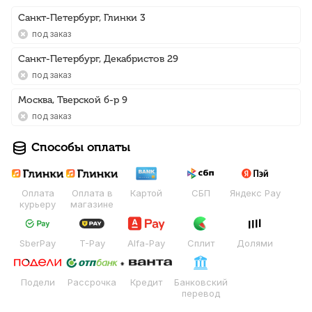
Санкт-Петербург, Глинки 3
Под заказ
Санкт-Петербург, Декабристов 29
Под заказ
Москва, Тверской б-р 9
Под заказ
Способы оплаты
Оплата
Оплата в
Картой
СБП
Яндекс Pay
курьеру
магазине
SberPay
T-Pay
Alfa-Pay
Сплит
Долями
Подели
Рассрочка
Кредит
Банковский
перевод