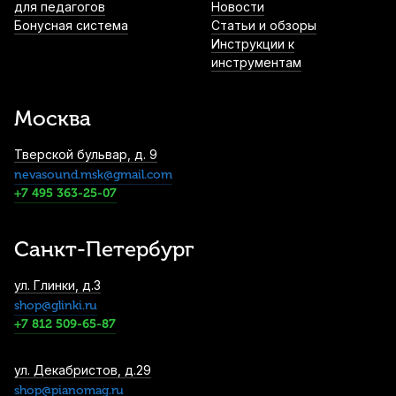
для педагогов
Новости
4 540
р.
4 313
р.
Купить
Бонусная система
Статьи и обзоры
Инструкции к
инструментам
Стойка для клавишных Kurzweil YKS1
4 850
р.
4 607
р.
Купить
Москва
Тверской бульвар, д. 9
nevasound.msk@gmail.com
Жидкость для системы климат-контроля
Dampp-Chaser
+7 495 363-25-07
5 250
р.
4 987
р.
Купить
Санкт-Петербург
Подставка для ног пианиста с тремя
ул. Глинки, д.3
дублирующими педалями Rin, чёрная
shop@glinki.ru
7 150
р.
6 792
р.
Купить
+7 812 509-65-87
Блок педалей для цифрового пианино
ул. Декабристов, д.29
Casio Privia SP-34
shop@pianomag.ru