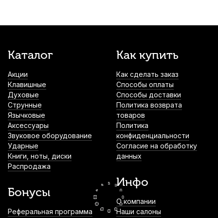
белая
2 400
р.
2 280
р.
Купить
Комплект чашек для пианино Aurora
Каталог
Как купить
деревянные, черные (4 шт)
Акции
Как сделать заказ
2 540
р.
2 413
р.
Купить
Клавишные
Способы оплаты
Духовые
Способы доставки
Стойка для клавишных Soundking DF032
Струнные
Политика возврата
Язычковые
товаров
2 660
р.
2 527
р.
Купить
Аксессуары
Политика
Звуковое оборудование
конфиденциальности
Ударные
Согласие на обработку
Книги, ноты, диски
данных
Стойка для синтезатора Onstage KS7190
Распродажа
4 490
р.
4 265
р.
Купить
Инфо
Бонусы
О компании
Стойка для клавишных Soundking DF084
Реферальная программа
Наши салоны