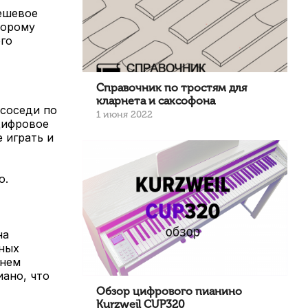
дешевое
торому
го
Справочник по тростям для
кларнета и саксофона
 соседи по
1 июня 2022
цифровое
 играть и
о.
на
ьных
 нем
иано, что
Обзор цифрового пианино
Kurzweil CUP320