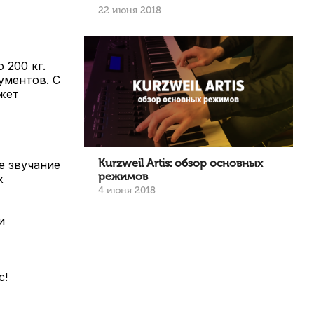
22 июня 2018
 200 кг.
ументов. С
жет
Kurzweil Artis: обзор основных
е звучание
режимов
х
4 июня 2018
и
с!